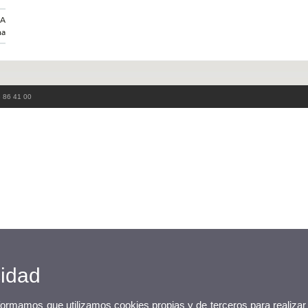
NA
na
3 86 41 00
cidad
nformamos que utilizamos cookies propias y de terceros para realizar