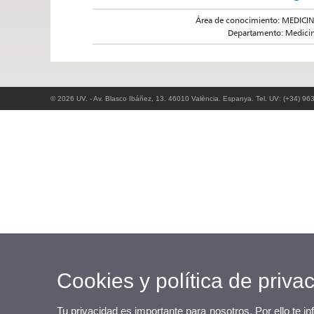
Área de conocimiento: MEDICI
Departamento: Medici
© 2026 UV. - Av. Blasco Ibáñez, 13. 46010 València. Espanya. Tel. UV: (+34) 96
Cookies y política de priva
Tu privacidad es importante para nosotros. Por ello te i