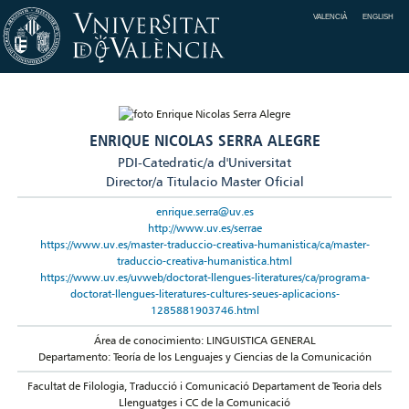
VALENCIÀ
ENGLISH
ENRIQUE NICOLAS SERRA ALEGRE
PDI-Catedratic/a d'Universitat
Director/a Titulacio Master Oficial
enrique.serra@uv.es
http://www.uv.es/serrae
https://www.uv.es/master-traduccio-creativa-humanistica/ca/master-
traduccio-creativa-humanistica.html
https://www.uv.es/uvweb/doctorat-llengues-literatures/ca/programa-
doctorat-llengues-literatures-cultures-seues-aplicacions-
1285881903746.html
Área de conocimiento: LINGUISTICA GENERAL
Departamento: Teoría de los Lenguajes y Ciencias de la Comunicación
Facultat de Filologia, Traducció i Comunicació Departament de Teoria dels
Llenguatges i CC de la Comunicació