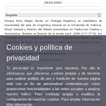
(9639) 83063
Biografía
Enrique Serra Alegre, doctor en Filología Hispánica, es Catedrático de
Universidad del área de Lingüística General en la Universitat de València-
Estudi General y Director del Máster Universitario en Traducción Creativa y
Humanística. También es Director de la revista
LynX
(ISSN 2171-7710). Sus
investigaciones se inscriben en el marco de la lingüística perceptivo-cognitiva,
ocupándose de temas de pragmática y sintaxis textual, lingüística clínica y
Cookies y política de
contacto intercultural (espanglish).
Asignaturas impartidas y modalidades docentes
privacidad
35280 - Fundamentos Lingüísticos Logopedia -
Grado en Logopedia
Tu privacidad es importante para nosotros. Por ello te
40706 - Corrección y edición profesional textos -
Máster Universitario en Traducción Creativa y
informamos que utilizamos cookies propias y de terceros
Humanística
para realizar análisis de uso y medición de nuestra página
40747 - Iniciación a la investigación - Máster
web con el fin de personalizar contenidos,así como
Universitario en Traducción Creativa y Humanística
proporcionar funcionalidades a las redes sociales o analizar
40708 - Trabajo fin de máster - Máster Universitario
nuestro tráfico. Para continuar acepta o modifica la
en Traducción Creativa y Humanística
configuración de nuestras cookies. Para ampliar información
Publicaciones en revistas
Más información