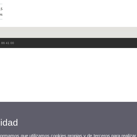
LS
es
3 86 41 00
cidad
nformamos que utilizamos cookies propias y de terceros para realizar