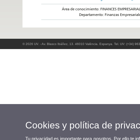
Área de conocimiento: FINANCES EMPRESARIA
Departamento: Finanzas Empresarial
© 2026 UV. - Av. Blasco Ibáñez, 13. 46010 València. Espanya. Tel. UV: (+34) 96
Cookies y política de priva
Tu privacidad es importante para nosotros. Por ello te i