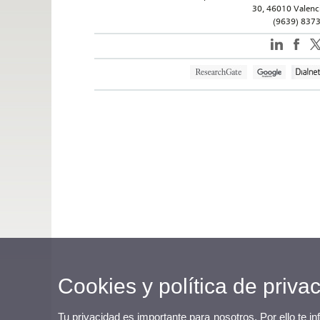
30, 46010 Valenc
(9639) 837
Cookies y política de priva
Tu privacidad es importante para nosotros. Por ello te i