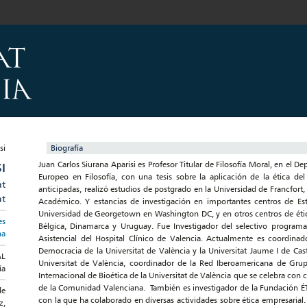
Biografía
Juan Carlos Siurana Aparisi es Profesor Titular de Filosofía Moral, en el D
I
Europeo en Filosofía, con una tesis sobre la aplicación de la ética de
at
anticipadas, realizó estudios de postgrado en la Universidad de Francfor
at
Académico. Y estancias de investigación en importantes centros de Es
Universidad de Georgetown en Washington DC, y en otros centros de ética
es
Bélgica, Dinamarca y Uruguay. Fue Investigador del selectivo progra
na
Asistencial del Hospital Clínico de Valencia. Actualmente es coordinad
Democracia de la Universitat de València y la Universitat Jaume I de Cast
AL
Universitat de València, coordinador de la Red Iberoamericana de Grup
ía
Internacional de Bioética de la Universitat de València que se celebra con
de la Comunidad Valenciana. También es investigador de la Fundación ÉTN
de
con la que ha colaborado en diversas actividades sobre ética empresarial.
z,