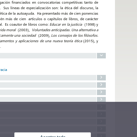
igación financiados en convocatorias competitivas tanto de
us líneas de especialización son: la ética del discurso, la
y la ética de la autoayuda. Ha presentado más de cien ponencias
n más de cien artículos o capítulos de libros, de carácter
nal. Es coautor de libros como:
Educar en la justicia
(1998) y
 vida moral
(2003),
Voluntades anticipadas. Una alternativa a
éticamente una sociedad
(2009),
Los consejos de los filósofos.
damentos y aplicaciones de una nueva teoría ética
(2015), y
.
racia