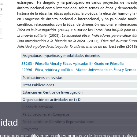
extranjero. Ha dirigido y ha participado en varios proyectos de invest
ia
ámbito nacional como internacional sobre temas de ética y democracia. S
32
historia de la ética, las éticas aplicadas, la bioética, la ética del humor 
en Congresos de ámbito nacional o internacional, y ha publicado tambié
científico, relacionados con la ética, de dimensión nacional e internacio
Ética en la investigación
(2004). Y autor de los libros:
Una brújula para la
la muerte solitaria
(2005),
La sociedad ética. Indicadores para evaluar 
Una introducción a la historia de la ética
(2011),
Ética del humor. Fun
Felicidad a golpe de autoayuda. Tu vida en manos de un
best seller (2018)
Asignaturas impartidas y modalidades docentes
33263 - Filosofía Moral y Éticas Aplicadas II - Grado en Filosofía
42996 - Ética, retórica y política - Máster Universitario en Ética y Democ
Publicaciones en revistas
Otras Publicaciones
Estancias en Centros de Investigación
Organización de actividades de I+D
Lineas de actividad
Participaciones en Congresos
cidad
Participación en Comités y Representaciones
Proyectos
nformamos que utilizamos cookies propias y de terceros para realizar
Tesis, tesinas y trabajos