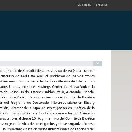
VALENCIÀ
ENGLISH
epartamento de Filosofía de la Universitat de València. Doctor
l discurso de Karl-Otto Apel al problema de las voluntades
t, Alemania, con una beca del Servicio Alemán de Intercambio
tados Unidos, como el Hastings Center de Nueva York o la
 del Reino Unido, Estados Unidos, Italia, Alemania, Francia,
ma Ramón y Cajal. Ha sido miembro del Comité de Bioética
or del Programa de Doctorado Interuniversitario en Ética y
ellón, Director del Grupo de Investigación en Bioética de la
os de Investigación en Bioética, coordinador del Congreso
 carácter bienal desde 2010, y miembro del Comité de Bioética
OR (Para la Ética de los Negocios y de las Organizaciones),
 Ha impartido clases en varias universidades de España y del