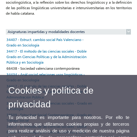
sociolingüística, a la reflexión sobre los derechos lingüísticos y a la definición
de las políticas lingüísticas universitarias e interuniversitarias en los territorios
de habla catalana.
Asignaturas impartidas y modalidades docentes
34407 - Estruct. cambio social País Valenciano -
Grado en Sociología
34417 - El método de las ciencias sociales - Doble
Grado en Ciencias Políticas y de la Administración
Pública y en Sociología
66438 - Sociedad valenciana contemporánea
34434 - Anál.sociol.relaciones usos lingüísticos -
Grado en Sociología
34417 - El método de las ciencias sociales - Doble
Cookies y política de
Grado en Sociología y en Ciencias Políticas y de la
Administración Pública
privacidad
34417 - El método de las ciencias sociales - Grado en
Sociología
33509 - Estructura Social Contemporánea - Grado en
Tu privacidad es importante para nosotros. Por ello te
Trabajo Social
informamos que utilizamos cookies propias y de terceros
34417 - El método de las ciencias sociales - Doble
para realizar análisis de uso y medición de nuestra página
Grado en Sociología y en Ciencias Políticas y de la