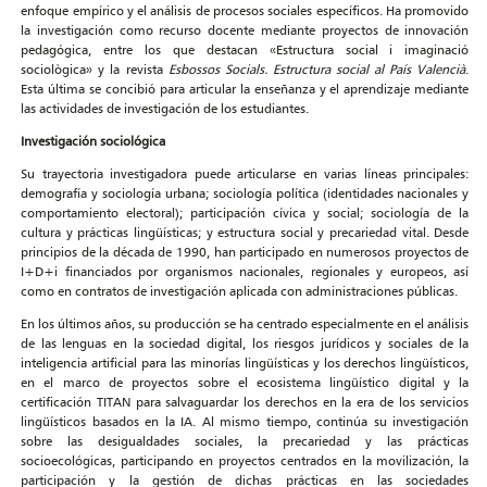
enfoque empírico y el análisis de procesos sociales específicos. Ha promovido
la investigación como recurso docente mediante proyectos de innovación
pedagógica, entre los que destacan «Estructura social i imaginació
sociològica» y la revista
Esbossos Socials. Estructura social al País Valencià
.
Esta última se concibió para articular la enseñanza y el aprendizaje mediante
las actividades de investigación de los estudiantes.
Investigación sociológica
Su trayectoria investigadora puede articularse en varias líneas principales:
demografía y sociología urbana; sociología política (identidades nacionales y
comportamiento electoral); participación cívica y social; sociología de la
cultura y prácticas lingüísticas; y estructura social y precariedad vital. Desde
principios de la década de 1990, han participado en numerosos proyectos de
I+D+i financiados por organismos nacionales, regionales y europeos, así
como en contratos de investigación aplicada con administraciones públicas.
En los últimos años, su producción se ha centrado especialmente en el análisis
de las lenguas en la sociedad digital, los riesgos jurídicos y sociales de la
inteligencia artificial para las minorías lingüísticas y los derechos lingüísticos,
en el marco de proyectos sobre el ecosistema lingüístico digital y la
certificación TITAN para salvaguardar los derechos en la era de los servicios
lingüísticos basados en la IA. Al mismo tiempo, continúa su investigación
sobre las desigualdades sociales, la precariedad y las prácticas
socioecológicas, participando en proyectos centrados en la movilización, la
participación y la gestión de dichas prácticas en las sociedades