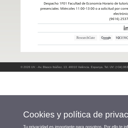
Despacho 1F01 Facultad de Economía Horario de tutorí
presenciales: Miércoles 11:00-13:00 o a solicitud por corr
electróni
(9616) 253
© 2026 UV. - Av. Blasco Ibáñez, 13. 46010 València. Espanya. Tel. UV: (+34) 96
Cookies y política de priva
Tu privacidad es importante para nosotros. Por ello te i