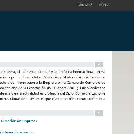
VALENCIÀ
ENGLISH
 empresa, el comercio exterior y la logística internacional, Teresa
ales por la Universitat de València, y Master of Arts in European
rectora de Información a la Empresa en la Cámara de Comercio de
 Valenciano de la Exportación (IVEX, ahora IVACE). Fue Vicedecana
alencia y en la actualidad es profesora del Dpto. Comercialización e
Internacional de la UV, en el que ejerce también como codirectora
n Dirección de Empresas.
n Internacionalización