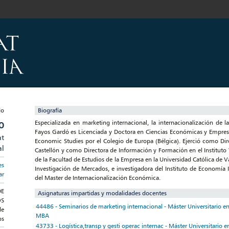
Biografía
Especializada en marketing internacional, la internacionalización de la
O
Fayos Gardó es Licenciada y Doctora en Ciencias Económicas y Empresari
at
Economic Studies por el Colegio de Europa (Bélgica). Ejerció como Di
al
Castellón y como Directora de Información y Formación en el Instituto
de la Facultad de Estudios de la Empresa en la Universidad Católica de V
es
Investigación de Mercados, e investigadora del Instituto de Economía 
ar
del Master de Internacionalización Económica.
DE
Asignaturas impartidas y modalidades docentes
OS
44486 - Seminarios de marketing internacional - Máster Universitario e
de
MBA
os
43733 - Logística,transp y gesti operac internac - Máster Universitario e