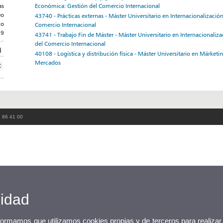
Económica: Gestión del Comercio Internacional
as
eo
43740 - Prácticas externas - Máster Universitario en Internacionalizaci
co
Comercio Internacional
79
43741 - Trabajo Fin de Máster - Máster Universitario en Internacionali
del Comercio Internacional
40108 - Logística y distribución física - Máster Universitario en Márketi
Mercados
3 86 41 00
cidad
nformamos que utilizamos cookies propias y de terceros para realizar