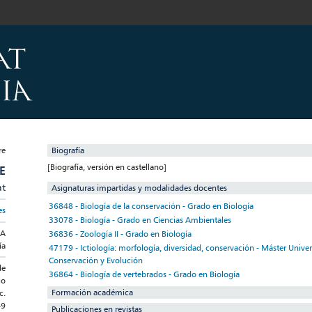
Biografía
[Biografía, versión en castellano]
E
at
Asignaturas impartidas y modalidades docentes
36848 - Biología de la conservación - Grado en Biología
es
33078 - Biología - Grado en Ciencias Ambientales
IA
36836 - Zoología II - Grado en Biología
ía
47179 - Ictiología: morfología, diversidad, conservación - Máster Univer
Conservación y Evolución
de
36864 - Biología de vertebrados - Grado en Biología
io
Formación académica
c.
49
Publicaciones en revistas