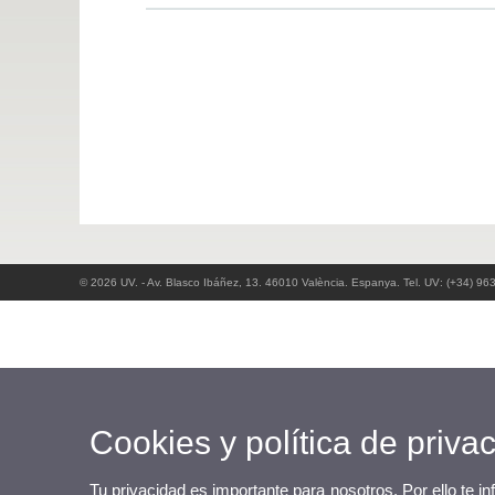
© 2026 UV. - Av. Blasco Ibáñez, 13. 46010 València. Espanya. Tel. UV: (+34) 96
Cookies y política de priva
Tu privacidad es importante para nosotros. Por ello te i