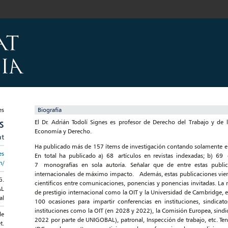
Biografía
El Dr. Adrián Todolí Signes es profesor de Derecho del Trabajo y de 
S
Economía y Derecho.
at
Ha publicado más de 157 ítems de investigación contando solamente entre
es
En total ha publicado a) 68 artículos en revistas indexadas; b) 69 c
m/
7 monografías en sola autoría. Señalar que de entre estas public
internacionales de máximo impacto. Además, estas publicaciones vie
G.
científicos entre comunicaciones, ponencias y ponencias invitadas. La 
AL
de prestigio internacional como la OIT y la Universidad de Cambridge,
al
100 ocasiones para impartir conferencias en instituciones, sindicato
instituciones como la OIT (en 2028 y 2022), la Comisión Europea, sindic
de
2022 por parte de UNIGOBAL), patronal, Inspección de trabajo, etc. Ten
t.