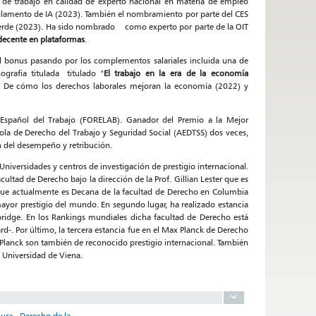
 de trabajo en calidad de experto nacional en materia de empleo
eglamento de IA (2023). También el nombramiento por parte del CES
verde (2023). Ha sido nombrado como experto por parte de la OIT
 decente en plataformas
.
 al bonus pasando por los complementos salariales incluida una de
grafia titulada titulado "
El trabajo en la era de la economía
ca. De cómo los derechos laborales mejoran la economía (2022) y
Español del Trabajo (FORELAB). Ganador del Premio a la Mejor
ola de Derecho del Trabajo y Seguridad Social (AEDTSS) dos veces,
 del desempeño y retribución.
Universidades y centros de investigación de prestigio internacional.
acultad de Derecho bajo la dirección de la Prof. Gillian Lester que es
(que actualmente es Decana de la facultad de Derecho en Columbia
mayor prestigio del mundo. En segundo lugar, ha realizado estancia
ridge. En los Rankings mundiales dicha facultad de Derecho está
d-. Por último, la tercera estancia fue en el Max Planck de Derecho
x Planck son también de reconocido prestigio internacional. También
a Universidad de Viena.
ura - Derecho de la