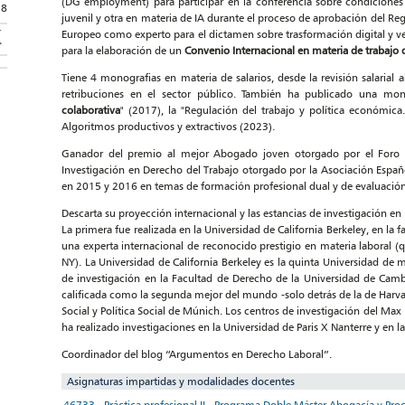
(DG employment) para participar en la conferencia sobre condiciones
18
juvenil y otra en materia de IA durante el proceso de aprobación del R
Europeo como experto para el dictamen sobre trasformación digital y 
para la elaboración de un
Convenio Internacional en materia de trabajo
Tiene 4 monografias en materia de salarios, desde la revisión salarial
retribuciones en el sector público. También ha publicado una mono
colaborativa
" (2017), la "Regulación del trabajo y política económi
Algoritmos productivos y extractivos (2023).
Ganador del premio al mejor Abogado joven otorgado por el Foro 
Investigación en Derecho del Trabajo otorgado por la Asociación Españ
en 2015 y 2016 en temas de formación profesional dual y de evaluación
Descarta su proyección internacional y las estancias de investigación en 
La primera fue realizada en la Universidad de California Berkeley, en la f
una experta internacional de reconocido prestigio en materia laboral 
NY). La Universidad de California Berkeley es la quinta Universidad de 
de investigación en la Facultad de Derecho de la Universidad de Camb
calificada como la segunda mejor del mundo -solo detrás de la de Harvar
Social y Política Social de Múnich. Los centros de investigación del Ma
ha realizado investigaciones en la Universidad de Paris X Nanterre y en l
Coordinador del blog “Argumentos en Derecho Laboral”.
Asignaturas impartidas y modalidades docentes
46733 - Práctica profesional II - Programa Doble Máster Abogacía y Proc