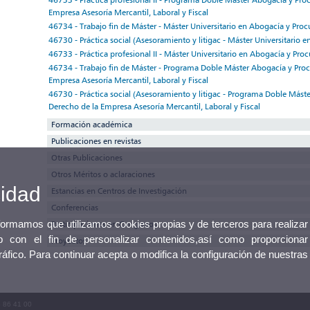
Empresa Asesoría Mercantil, Laboral y Fiscal
46734 - Trabajo fin de Máster - Máster Universitario en Abogacía y Proc
46730 - Práctica social (Asesoramiento y litigac - Máster Universitario 
46733 - Práctica profesional II - Máster Universitario en Abogacía y Proc
46734 - Trabajo fin de Máster - Programa Doble Máster Abogacía y Proc
Empresa Asesoría Mercantil, Laboral y Fiscal
46730 - Práctica social (Asesoramiento y litigac - Programa Doble Máste
Derecho de la Empresa Asesoría Mercantil, Laboral y Fiscal
Formación académica
Publicaciones en revistas
Otras Publicaciones
Otros Méritos o aclaraciones
cidad
Estancias en Centros de Investigación
Conferencias
nformamos que utilizamos cookies propias y de terceros para realizar
Participaciones en Congresos
 con el fin de personalizar contenidos,así como proporcionar
Proyectos
tráfico. Para continuar acepta o modifica la configuración de nuestras
3 86 41 00