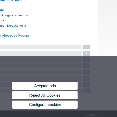
ura
en Abogacía y Procura
ura
ura - Derecho de la
r Abogacía y Procura -
Aceptar todo
Reject All Cookies
Configurar cookies
Buzón UV