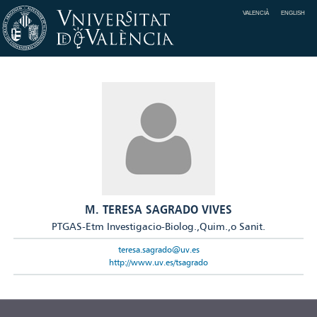
VALENCIÀ
ENGLISH
M. TERESA SAGRADO VIVES
PTGAS-Etm Investigacio-Biolog.,Quim.,o Sanit.
teresa.sagrado@uv.es
http://www.uv.es/tsagrado