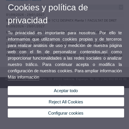
Cookies y política de
Tutorías
01/09/2026 - 29/01/2027
privacidad
MIÉRCOLES de 09:00 a 10:30 1C12 DESPATX Planta 1 FACULTAT DE DRET
01/09/2026 - 29/01/2027
LUNES de 12:30 a 14:00 1C12 DESPATX Planta 1 FACULTAT DE DRET
Tu privacidad es importante para nosotros. Por ello te
01/02/2027 - 31/07/2027
informamos que utilizamos cookies propias y de terceros
LUNES de 10:00 a 13:00 1C12 DESPATX Planta 1 FACULTAT DE DRET
para realizar análisis de uso y medición de nuestra página
Observaciones
web con el fin de personalizar contenidos,así como
Participa en el programa de tutorías electrónicas de la Universitat de València
proporcionar funcionalidades a las redes sociales o analizar
nuestro tráfico. Para continuar acepta o modifica la
configuración de nuestras cookies. Para ampliar información
Más información
© 2026 UV. - Av. Blasco Ibáñez, 13. 46010 València. Espanya. Tel. UV: (+34) 963 86 41 00
Buzón UV
Aceptar todo
Reject All Cookies
Configurar cookies