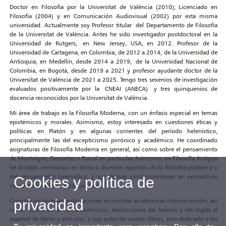
Doctor en Filosofía por la Universitat de València (2010); Licenciado en
Filosofía (2004) y en Comunicación Audiovisual (2002) por esta misma
universidad. Actualmente soy Profesor titular del Departamento de Filosofía
de la Universitat de València. Antes he sido investigador postdoctoral en la
Universidad de Rutgers, en New Jersey, USA, en 2012. Profesor de la
Universidad de Cartagena, en Colombia, de 2012 a 2014, de la Universidad de
Antioquia, en Medellín, desde 2014 a 2019, de la Universidad Nacional de
Colombia, en Bogotá, desde 2019 a 2021 y profesor ayudante doctor de la
Universitat de València de 2021 a 2025. Tengo tres sexenios de investigación
evaluados positivamente por la CNEAI (ANECA) y tres quinquenios de
docencia reconocidos por la Universitat de València.
Mi área de trabajo es la Filosofía Moderna, con un énfasis especial en temas
epistémicos y morales. Asimismo, estoy interesado en cuestiones éticas y
políticas en Platón y en algunas corrientes del período helenístico,
principalmente las del escepticismo pirrónico y académico. He coordinado
asignaturas de Filosofía Moderna en general, así como sobre el pensamiento
de Montaigne, Descartes o Pascal en particular. Asimismo, en Filosofía Antigua
he dictado seminarios en torno a diversos aspectos de la filosofía platónica y
del pensamiento helenístico, y sus derivas contemporáneas en pensadoras
Cookies y política de
como Iris Murdoch o Simone Weil.
Cuento con diversas publicaciones en revistas académicas internacionales, así
privacidad
como ediciones de libros colectivos, traducciones del francés y del inglés al
español de libros y artículos, y soy autor de cuatro libros, uno dedicado a los