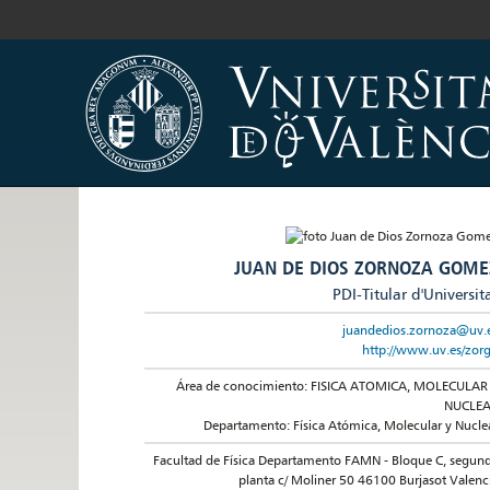
JUAN DE DIOS ZORNOZA GOME
PDI-Titular d'Universit
juandedios.zornoza@uv.
http://www.uv.es/zor
Área de conocimiento: FISICA ATOMICA, MOLECULAR
NUCLE
Departamento: Física Atómica, Molecular y Nucle
Facultad de Física Departamento FAMN - Bloque C, segun
planta c/ Moliner 50 46100 Burjasot Valenc