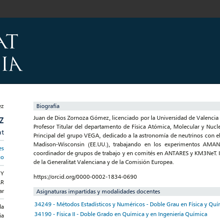
Biografía
Juan de Dios Zornoza Gómez, licenciado por la Universidad de Valencia 
Z
Profesor Titular del departamento de Física Atómica, Molecular y Nucle
at
Principal del grupo VEGA, dedicado a la astronomía de neutrinos con el
Madison-Wisconsin (EE.UU.), trabajando en los experimentos AMA
es
coordinador de grupos de trabajo y en comités en ANTARES y KM3NeT. Inv
go
de la Generalitat Valenciana y de la Comisión Europea.
 Y
https://orcid.org/0000-0002-1834-0690
AR
ar
Asignaturas impartidas y modalidades docentes
34249 - Métodos Estadísticos y Numéricos - Doble Grau en Física y Qu
da
34190 - Física II - Doble Grado en Química y en Ingeniería Química
ia