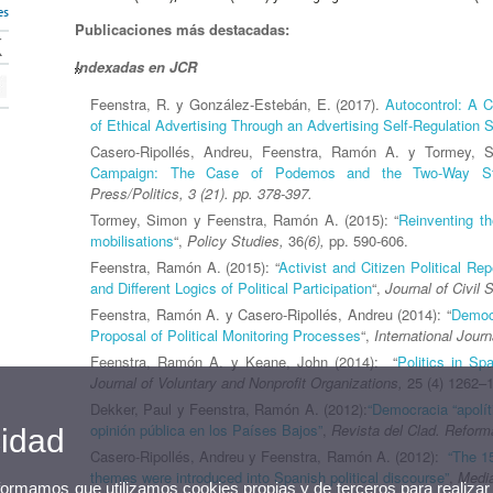
es
Publicaciones más destacadas:
Indexadas en JCR
Feenstra, R. y González-Estebán, E. (2017).
Autocontrol: A C
of Ethical Advertising Through an Advertising Self-Regulation
Casero-Ripollés, Andreu, Feenstra, Ramón A. y Tormey, S
Campaign: The Case of Podemos and the Two-Way Stree
Press/Politics, 3 (21). pp. 378-397.
Tormey, Simon y Feenstra, Ramón A. (2015): “
Reinventing th
mobilisations
“,
Policy Studies,
36
(6),
pp. 590-606.
Feenstra, Ramón A. (2015): “
Activist and Citizen Political Re
and Different Logics of Political Participation
“,
Journal of Civil 
Feenstra, Ramón A. y Casero-Ripollés, Andreu (2014): “
Democr
Proposal of Political Monitoring Processes
“,
International Jour
Feenstra, Ramón A. y Keane, John (2014): “
Politics in S
Journal of Voluntary and Nonprofit Organizations,
25 (4) 1262–
Dekker, Paul y Feenstra, Ramón A. (2012):
“Democracia “apolít
opinión pública en los Países Bajos”
,
Revista del Clad. Refor
cidad
Casero-Ripollés, Andreu y Feenstra, Ramón A. (2012):
“The 1
themes were introduced into Spanish political discourse”
,
Media
nformamos que utilizamos cookies propias y de terceros para realizar