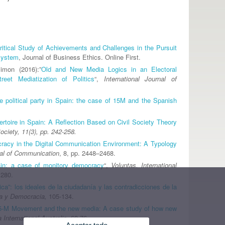
ritical Study of Achievements and Challenges in the Pursuit
 System
, Journal of Business Ethics. Online First.
imon (2016):”
Old and New Media Logics in an Electoral
t Mediatization of Politics
“,
International Journal of
e political party in Spain: the case of 15M and the Spanish
pertoire in Spain: A Reflection Based on Civil Society Theory
Society, 11(3), pp. 242-258.
acy in the Digital Communication Environment: A Typology
nal of Communication
, 8, pp. 2448–2468.
pain: a case of monitory democracy
“,
Voluntas. International
1280.
ica”: los ideales de la ciudadanía y las contradicciones de la
ma y Democracia,
105-134.
5-M Movement and the new media: A case study of how new
 International Australia,
68-76.