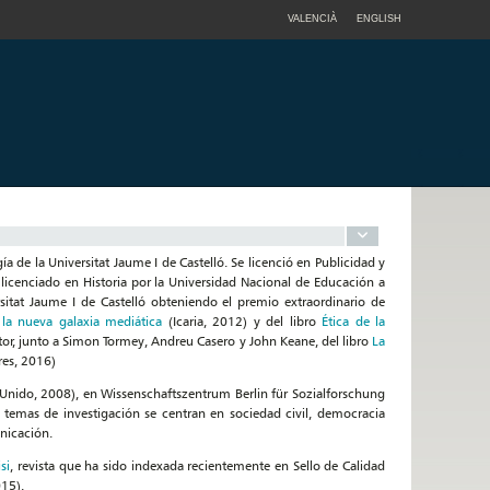
VALENCIÀ
ENGLISH
 de la Universitat Jaume I de Castelló. Se licenció en Publicidad y
icenciado en Historia por la Universidad Nacional de Educación a
sitat Jaume I de Castelló obteniendo el premio extraordinario de
la nueva galaxia mediática
(Icaria, 2012) y del libro
Ética de la
or, junto a Simon Tormey, Andreu Casero y John Keane, del libro
La
es, 2016)
Unido, 2008), en Wissenschaftszentrum Berlin für Sozialforschung
 temas de investigación se centran en sociedad civil, democracia
nicación.
si
, revista que ha sido indexada recientemente en Sello de Calidad
15).