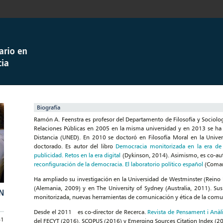
Biografía
Ramón A. Feenstra es profesor del Departamento de Filosofía y Sociología
Relaciones Públicas en 2005 en la misma universidad y en 2013 se ha l
Distancia (UNED). En 2010 se doctoró en Filosofía Moral en la Univer
doctorado. Es autor del libro
Democracia monitorizada en la era de 
publicidad. Retos en la era digital
(Dykinson, 2014). Asimismo, es co-aut
reconfiguración de la democracia. El laboratorio político español
(Comar
Ha ampliado su investigación en la Universidad de Westminster (Reino 
(Alemania, 2009) y en The University of Sydney (Australia, 2011). Sus
N
monitorizada, nuevas herramientas de comunicación y ética de la comu
Desde el 2011 es co-director de Recerca.
Revista de Pensament i Anàli
61
del FECYT (2016), SCOPUS (2016) y Emerging Sources Citation Index (20