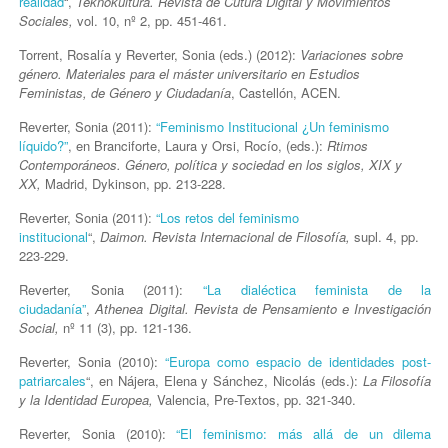
realidad
“,
Teknokultura. Revista de Cutura Digital y Movimientos
Sociales,
vol. 10, nº 2, pp. 451-461.
Torrent, Rosalía y Reverter, Sonia (eds.) (2012):
Variaciones sobre
género. Materiales para el máster universitario en Estudios
Feministas, de Género y Ciudadanía
, Castellón, ACEN.
Reverter, Sonia (2011):
“Feminismo Institucional ¿Un feminismo
líquido?”
, en Branciforte, Laura y Orsi, Rocío, (eds.):
Rtimos
Contemporáneos. Género, política y sociedad en los siglos, XIX y
XX,
Madrid, Dykinson, pp. 213-228.
Reverter, Sonia (2011):
“Los retos del feminismo
institucional
“,
Daimon. Revista Internacional de Filosofía
,
supl. 4, pp.
223-229.
Reverter, Sonia (2011):
“La dialéctica feminista de la
ciudadanía”
,
Athenea Digital. Revista de Pensamiento e Investigación
Social,
nº 11 (3), pp. 121-136.
Reverter, Sonia (2010):
“Europa como espacio de identidades post-
patriarcales
“, en Nájera, Elena y Sánchez, Nicolás (eds.):
La Filosofía
y la Identidad Europea,
Valencia, Pre-Textos, pp. 321-340.
Reverter, Sonia (2010):
“El feminismo: más allá de un dilema