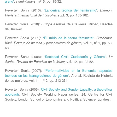
ajeno”
,
Feminismo/s,
nº15, pp. 15-32.
Reverter, Sonia (2010):
“La deriva teórica del feminismo”
,
Daimon.
Revista Internacional de Filosofía
, supl. 3, pp. 153-162.
Reverter, Sonia (2010):
Europa a través de sus ideas
, Bilbao, Desclée
de Brouwer.
Reverter, Sonia (2009):
“El ruído de la teoría feminista”
,
Cuadernos
Koré. Revista de historia y pensamiento de género,
vol. 1, nº 1, pp. 53-
68.
Reverter, Sonia (2008):
“Sociedad Civil, Ciudadanía y Género”
,
La
Aljaba. Revista de Estudios de la Mujer,
vol. 12, pp. 33-52.
Reverter, Sonia (2007):
“Performatividad en la Bohemia: aspectos
teóricos en las transgresiones de género”
, Arenal. Revista de Historia
de las mujeres, vol. 14, nº 2, pp. 213-234.
Reverter, Sonia (2006):
Civil Society and Gender Equality: a theoretical
approach
, Civil Society Working Paper series, 24. Centre for Civil
Society, London School of Economics and Political Science, Londres.