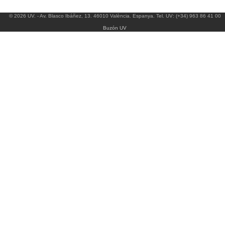
© 2026 UV. - Av. Blasco Ibáñez, 13. 46010 València. Espanya. Tel. UV: (+34) 963 86 41 00
Buzón UV