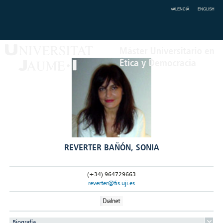
VALENCIÀ
ENGLISH
REVERTER BAÑÓN, SONIA
(+34) 964729663
reverter@fis.uji.es
Biografía