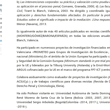
b)
Las intervenciones corporales: su práctica y valoración como prueba 
ko
su aplicación en el proceso penal
, Comares, Granada, 2000; d)
Las facu
U)
Civil
, Tirant lo Blanch, Valencia, 2003. Ha dirigido y coordinado igu
aplicación y derechos fundamentales afectados. En particular la pro
co
Estudios sobre el significado e impacto de la mediación: ¿Una respuest
ho
Menor (Navarra), 2013.
 2
Es igualmente autor de más 40 artículos publicados en revistas científ
án
(MONTERO/GÓMEZ/BARONA/ESPARZA) en todas las ediciones anual
61
Blanch, Valencia.
us
Ha participado en numerosos proyectos de investigación financiados en 
Valenciana –PROMETEO para Grupos de Investigación de Excelencia-,
nacional (Ministerio).En el ámbito de la Unión Europea ha participado c
y Seguridad de la Comisión Europea (
Mínimum standards in pre-trial pr
por la UE y liderados por la Tilburg University (Holanda) y la Ernst-Mo
ARGUS cofinanciado por la UE en el marco del programa FP7-ICT (centro
Colabora asiduamente como evaluador de proyectos de investigación (Agen
ACSUCyL-) y de trabajos científicos para diversas revistas (Revista 
Derecho Penal y Criminología, Eleria).
Ha sido Profesor visitante en: Universidad Autónoma de Santo Domin
René Moreno de Santa Cruz de la Sierra (Bolivia -2003, 2007, 2013
Universidad Sergio Arboleda (Bogotá/Colombia -2014, 2017-); Universi
-2016-).