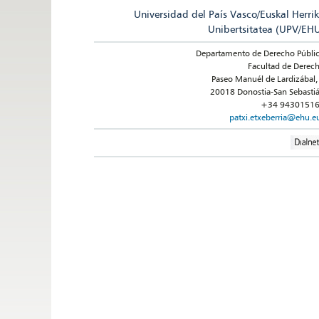
Universidad del País Vasco/Euskal Herri
Unibertsitatea (UPV/EH
Departamento de Derecho Públi
Facultad de Derec
Paseo Manuél de Lardizábal,
20018 Donostia-San Sebasti
+34 9430151
patxi.etxeberria@ehu.e