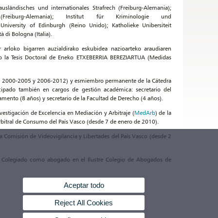
ausländisches und internationales Strafrech (Freiburg-Alemania);
rsität (Freiburg-Alemania); Institut für Kriminologie und
; University of Edinburgh (Reino Unido); Katholieke Unibersiteit
 di Bologna (Italia).
arloko bigarren auzialdirako eskubidea nazioarteko araudiaren
ido la Tesis Doctoral de Eneko ETXEBERRIA BEREZIARTUA (Medidas
99, 2000-2005 y 2006-2012) y esmiembro permanente de la Cátedra
ipado también en cargos de gestión académica: secretario del
ento (8 años) y secretario de la Facultad de Derecho (4 años).
estigación de Excelencia en Mediación y Arbitraje (
MedArb
) de la
Arbitral de Consumo del País Vasco (desde 7 de enero de 2010).
 Comisión de Videovigilancia y Libertades del País Vasco (desde 2
á Colegiado como abogado en el Ilustre Colegio de Abogados de
Aceptar todo
Reject All Cookies