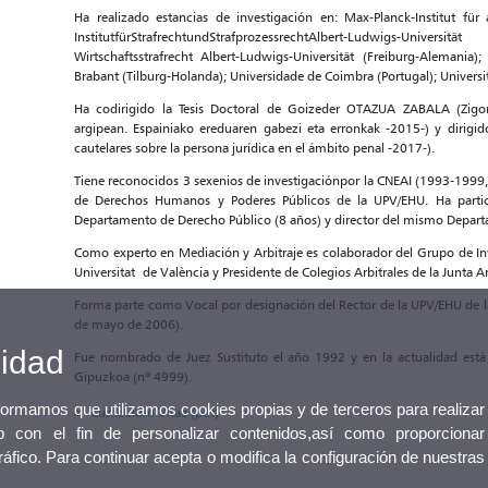
Ha realizado estancias de investigación en: Max-Planck-Institut für 
InstitutfürStrafrechtundStrafprozessrechtAlbert-Ludwigs-Unive
Wirtschaftsstrafrecht Albert-Ludwigs-Universität (Freiburg-Alemania)
Brabant (Tilburg-Holanda); Universidade de Coimbra (Portugal); Università
Ha codirigido la Tesis Doctoral de Goizeder OTAZUA ZABALA (Zigor 
argipean. Espainiako ereduaren gabezi eta erronkak -2015-) y dirig
cautelares sobre la persona jurídica en el ámbito penal -2017-).
Tiene reconocidos 3 sexenios de investigaciónpor la CNEAI (1993-19
de Derechos Humanos y Poderes Públicos de la UPV/EHU. Ha partic
Departamento de Derecho Público (8 años) y director del mismo Departam
Como experto en Mediación y Arbitraje es colaborador del Grupo de Inv
Universitat de València y Presidente de Colegios Arbitrales de la Junta 
Forma parte como Vocal por designación del Rector de la UPV/EHU de la
de mayo de 2006).
cidad
Fue nombrado de Juez Sustituto el año 1992 y en la actualidad est
Gipuzkoa (nº 4999).
nformamos que utilizamos cookies propias y de terceros para realizar
Curriculum Vitae (pdf)
 con el fin de personalizar contenidos,así como proporcionar
tráfico. Para continuar acepta o modifica la configuración de nuestras