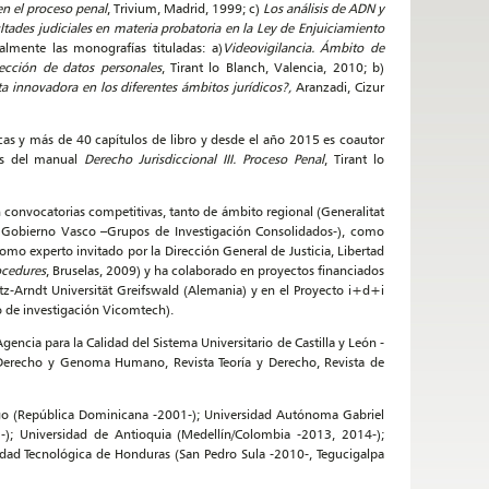
en el proceso penal
, Trivium, Madrid, 1999; c)
Los análisis de ADN y
ltades judiciales en materia probatoria en la Ley de Enjuiciamiento
almente las monografías tituladas: a)
Videovigilancia. Ámbito de
tección de datos personales
, Tirant lo Blanch, Valencia, 2010; b)
a innovadora en los diferentes ámbitos jurídicos?,
Aranzadi, Cizur
icas y más de 40 capítulos de libro y desde el año 2015 es coautor
es del manual
Derecho Jurisdiccional III. Proceso Penal
, Tirant lo
convocatorias competitivas, tanto de ámbito regional (Generalitat
 Gobierno Vasco –Grupos de Investigación Consolidados-), como
omo experto invitado por la Dirección General de Justicia, Libertad
ocedures
, Bruselas, 2009) y ha colaborado en proyectos financiados
ritz-Arndt Universität Greifswald (Alemania) y en el Proyecto i+d+i
 de investigación Vicomtech).
cia para la Calidad del Sistema Universitario de Castilla y León -
de Derecho y Genoma Humano, Revista Teoría y Derecho, Revista de
go (República Dominicana -2001-); Universidad Autónoma Gabriel
-); Universidad de Antioquia (Medellín/Colombia -2013, 2014-);
dad Tecnológica de Honduras (San Pedro Sula -2010-, Tegucigalpa