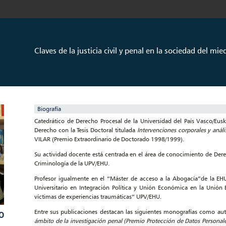
Claves de la justicia civil y penal en la sociedad del mi
Biografía
Catedrático de Derecho Procesal de la Universidad del País Vasco/Eus
Derecho con la Tesis Doctoral titulada
Intervenciones corporales y anál
VILAR (Premio Extraordinario de Doctorado 1998/1999).
Su actividad docente está centrada en el área de conocimiento de Der
Criminología de la UPV/EHU.
Profesor igualmente en el “Máster de acceso a la Abogacía”de la EH
Universitario en Integración Política y Unión Económica en la Unión
víctimas de experiencias traumáticas” UPV/EHU.
Entre sus publicaciones destacan las siguientes monografías como aut
O
ámbito de la investigación penal (Premio Protección de Datos Personal