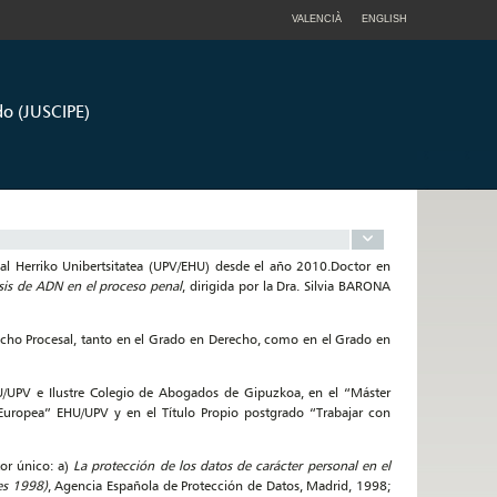
VALENCIÀ
ENGLISH
edo (JUSCIPE)
kal Herriko Unibertsitatea (UPV/EHU) desde el año 2010.Doctor en
isis de ADN en el proceso penal
, dirigida por la Dra. Silvia BARONA
echo Procesal, tanto en el Grado en Derecho, como en el Grado en
U/UPV e Ilustre Colegio de Abogados de Gipuzkoa, en el “Máster
 Europea” EHU/UPV y en el Título Propio postgrado “Trabajar con
or único: a)
La protección de los datos de carácter personal en el
es 1998)
, Agencia Española de Protección de Datos, Madrid, 1998;