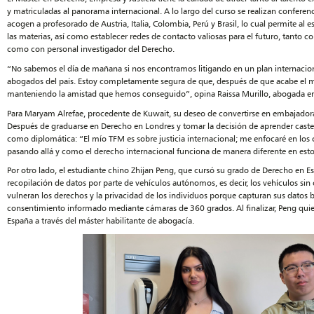
y matriculadas al panorama internacional. A lo largo del curso se realizan conferen
acogen a profesorado de Austria, Italia, Colombia, Perú y Brasil, lo cual permite al e
las materias, así como establecer redes de contacto valiosas para el futuro, tant
como con personal investigador del Derecho.
“No sabemos el día de mañana si nos encontramos litigando en un plan internacion
abogados del país. Estoy completamente segura de que, después de que acabe el m
manteniendo la amistad que hemos conseguido”, opina Raissa Murillo, abogada en
Para Maryam Alrefae, procedente de Kuwait, su deseo de convertirse en embajadora la
Después de graduarse en Derecho en Londres y tomar la decisión de aprender caste
como diplomática: “El mío TFM es sobre justicia internacional; me enfocaré en los c
pasando allá y como el derecho internacional funciona de manera diferente en estos
Por otro lado, el estudiante chino Zhijan Peng, que cursó su grado de Derecho en E
recopilación de datos por parte de vehículos autónomos, es decir, los vehículos si
vulneran los derechos y la privacidad de los individuos porque capturan sus datos 
consentimiento informado mediante cámaras de 360 grados. Al finalizar, Peng qu
España a través del máster habilitante de abogacía.