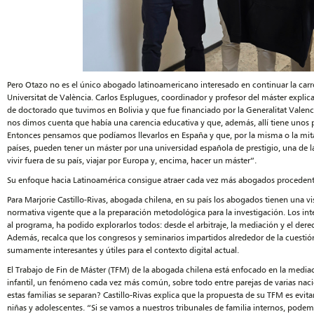
Pero Otazo no es el único abogado latinoamericano interesado en continuar la carr
Universitat de València. Carlos Esplugues, coordinador y profesor del máster expl
de doctorado que tuvimos en Bolivia y que fue financiado por la Generalitat Vale
nos dimos cuenta que había una carencia educativa y que, además, allí tiene unos 
Entonces pensamos que podíamos llevarlos en España y que, por la misma o la mita
países, pueden tener un máster por una universidad española de prestigio, una de l
vivir fuera de su país, viajar por Europa y, encima, hacer un máster”.
Su enfoque hacia Latinoamérica consigue atraer cada vez más abogados procedente
Para Marjorie Castillo-Rivas, abogada chilena, en su país los abogados tienen una v
normativa vigente que a la preparación metodológica para la investigación. Los in
al programa, ha podido explorarlos todos: desde el arbitraje, la mediación y el de
Además, recalca que los congresos y seminarios impartidos alrededor de la cuestión d
sumamente interesantes y útiles para el contexto digital actual.
El Trabajo de Fin de Máster (TFM) de la abogada chilena está enfocado en la mediaci
infantil, un fenómeno cada vez más común, sobre todo entre parejas de varias nac
estas familias se separan? Castillo-Rivas explica que la propuesta de su TFM es evit
niñas y adolescentes. “Si se vamos a nuestros tribunales de familia internos, podem