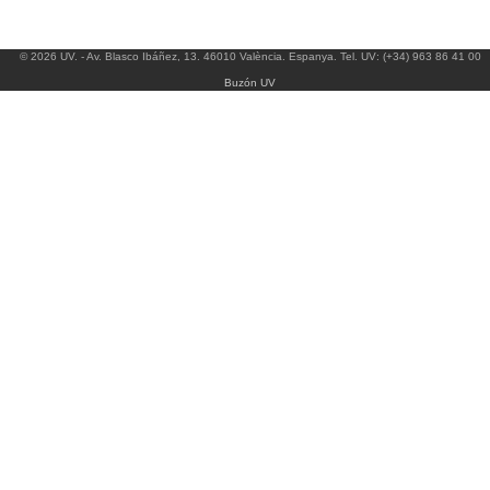
© 2026 UV. - Av. Blasco Ibáñez, 13. 46010 València. Espanya. Tel. UV: (+34) 963 86 41 00
Buzón UV