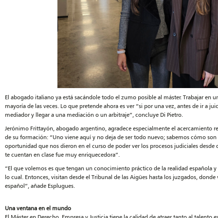
El abogado italiano ya está sacándole todo el zumo posible al máster. Trabajar en una
mayoría de las veces. Lo que pretende ahora es ver “si por una vez, antes de ir a ju
mediador y llegar a una mediación o un arbitraje”, concluye Di Pietro.
Jerónimo Frittayón, abogado argentino, agradece especialmente el acercamiento real
de su formación: “Uno viene aquí y no deja de ser todo nuevo; sabemos cómo son lo
oportunidad que nos dieron en el curso de poder ver los procesos judiciales desde de
te cuentan en clase fue muy enriquecedora”.
“El que volemos es que tengan un conocimiento práctico de la realidad española 
lo cual. Entonces, visitan desde el Tribunal de las Aigües hasta los juzgados, dond
español”, añade Esplugues.
Una ventana en el mundo
El Máster en Derecho, Empresa y Justicia tiene la calidad de atraer tanto al talento