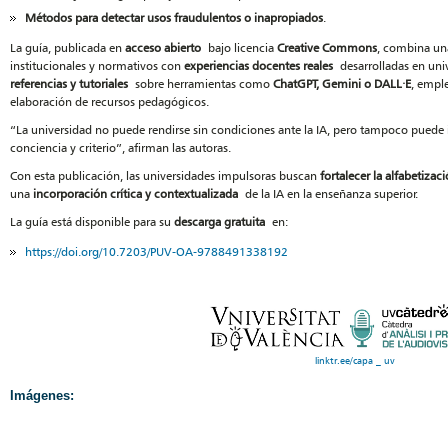
Métodos para detectar usos fraudulentos o inapropiados
.
La guía, publicada en
acceso abierto
bajo licencia
Creative Commons
, combina u
institucionales y normativos con
experiencias docentes reales
desarrolladas en uni
referencias y tutoriales
sobre herramientas como
ChatGPT, Gemini o DALL·E
, empl
elaboración de recursos pedagógicos.
“La universidad no puede rendirse sin condiciones ante la IA, pero tampoco puede 
conciencia y criterio”, afirman las autoras.
Con esta publicación, las universidades impulsoras buscan
fortalecer la alfabetizac
una
incorporación crítica y contextualizada
de la IA en la enseñanza superior.
La guía está disponible para su
descarga gratuita
en:
https://doi.org/10.7203/PUV-OA-9788491338192
linktr.ee/capa _ uv
Imágenes: