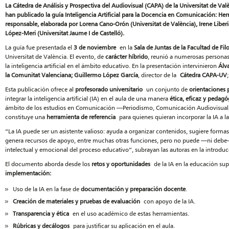
La Cátedra de Análisis y Prospectiva del Audiovisual (CAPA) de la Universitat de Valèn
han publicado la guía Inteligencia Artificial para la Docencia en Comunicación: He
responsable, elaborada por Lorena Cano-Orón (Universitat de València), Irene Liber
López-Meri (Universitat Jaume I de Castelló).
La guía fue presentada el
3 de noviembre
en la
Sala de Juntas de la Facultad de F
Universitat de València. El evento, de
carácter híbrido
, reunió a numerosas personas
la inteligencia artificial en el ámbito educativo. En la presentación intervinieron
Álva
la Comunitat Valenciana; Guillermo López García
, director de la
Cátedra CAPA-UV
Esta publicación ofrece al
profesorado universitario
un conjunto de
orientaciones p
integrar la inteligencia artificial (IA) en el aula de una manera
ética, eficaz y pedag
ámbito de los estudios en Comunicación —Periodismo, Comunicación Audiovisual, P
constituye una
herramienta de referencia
para quienes quieran incorporar la IA a l
“La IA puede ser un asistente valioso: ayuda a organizar contenidos, sugiere formas
genera recursos de apoyo, entre muchas otras funciones, pero no puede —ni debe— 
intelectual y emocional del proceso educativo”, subrayan las autoras en la introduc
El documento aborda desde los
retos y oportunidades
de la IA en la educación sup
implementación:
Uso de la IA en la fase de
documentación y preparación docente
.
Creación de materiales y pruebas de evaluación
con apoyo de la IA.
Transparencia y ética
en el uso académico de estas herramientas.
Rúbricas y decálogos
para justificar su aplicación en el aula.