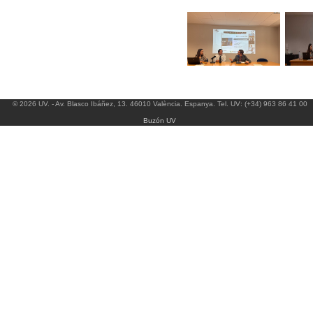
© 2026 UV. - Av. Blasco Ibáñez, 13. 46010 València. Espanya. Tel. UV: (+34) 963 86 41 00
Buzón UV