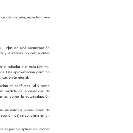
calidad de vida, aspectos clave
al. Lejos de una aproximación
ico y la interacción con agentes
, el mirador o el Aula Natura),
os. Esta aproximación permitió
cación territorial.
ución de conflictos. Tal y como
ran medida de la capacidad de
ientas como la autoevaluación
sis de datos y la evaluación de
a económica) se convierte en un
e es posible aplicar soluciones