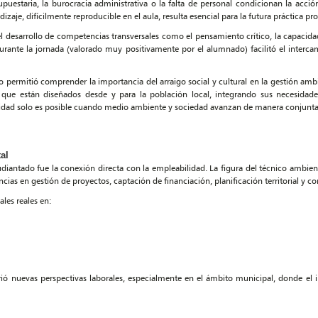
puestaria, la burocracia administrativa o la falta de personal condicionan la acción
izaje, difícilmente reproducible en el aula, resulta esencial para la futura práctica pro
el desarrollo de competencias transversales como el pensamiento crítico, la capacida
urante la jornada (valorado muy positivamente por el alumnado) facilitó el interca
rio permitió comprender la importancia del arraigo social y cultural en la gestión amb
o que están diseñados desde y para la población local, integrando sus necesidades
ilidad solo es posible cuando medio ambiente y sociedad avanzan de manera conjunta
al
diantado fue la conexión directa con la empleabilidad. La figura del técnico ambie
ncias en gestión de proyectos, captación de financiación, planificación territorial y 
ales reales en:
ió nuevas perspectivas laborales, especialmente en el ámbito municipal, donde el i