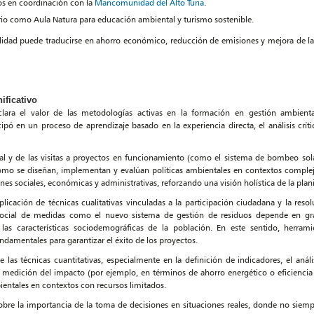
os en coordinación con la
Mancomunidad del Alto Turia
.
rio como Aula Natura para educación ambiental y turismo sostenible.
lidad puede traducirse en ahorro económico, reducción de emisiones y mejora de la 
ificativo
ara el valor de las metodologías activas en la formación en gestión ambient
cipó en un proceso de aprendizaje basado en la experiencia directa, el análisis crít
al y de las visitas a proyectos en funcionamiento (como el sistema de bombeo solar
mo se diseñan, implementan y evalúan políticas ambientales en contextos complej
 sociales, económicas y administrativas, reforzando una visión holística de la planifi
icación de técnicas cualitativas vinculadas a la participación ciudadana y la resol
n social de medidas como el nuevo sistema de gestión de residuos depende en g
as características sociodemográficas de la población. En este sentido, herram
fundamentales para garantizar el éxito de los proyectos.
las técnicas cuantitativas, especialmente en la definición de indicadores, el análi
la medición del impacto (por ejemplo, en términos de ahorro energético o eficienci
ientales en contextos con recursos limitados.
obre la importancia de la toma de decisiones en situaciones reales, donde no siempr