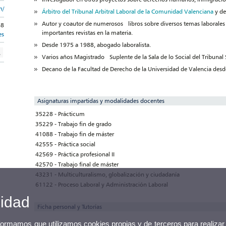
m/
Árbitro del Tribunal Arbitral Laboral de la Comunidad Valenciana
y de
Autor y coautor de numerosos libros sobre diversos temas laborales 
68
importantes revistas en la materia.
es
Desde 1975 a 1988, abogado laboralista.
Varios años Magistrado Suplente de la Sala de lo Social del Tribunal
Decano de la Facultad de Derecho de la Universidad de Valencia desd
Asignaturas impartidas y modalidades docentes
35228 - Prácticum
35229 - Trabajo fin de grado
41088 - Trabajo fin de máster
42555 - Práctica social
42569 - Práctica profesional II
42570 - Trabajo final de máster
43231 - Multiculturalismo, globalización y ciudadanía
61122 - Proceso Laboral y Administración Laboral
cidad
Ficha personal y Tutorías
nformamos que utilizamos cookies propias y de terceros para realizar