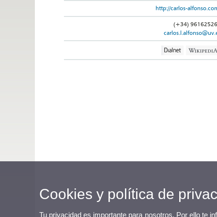
http://carlos-alfonso.co
(+34) 9616252
carlos.l.alfonso@uv.
Cookies y política de priva
Tu privacidad es importante para nosotros. Por ello te i