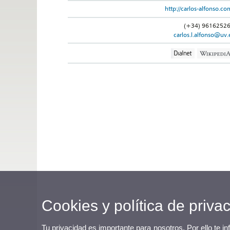
http://carlos-alfonso.co
(+34) 9616252
carlos.l.alfonso@uv.
Cookies y política de priva
Tu privacidad es importante para nosotros. Por ello te i