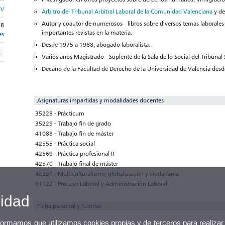
m/
Árbitro del Tribunal Arbitral Laboral de la Comunidad Valenciana
y de
Autor y coautor de numerosos libros sobre diversos temas laborales 
68
importantes revistas en la materia.
es
Desde 1975 a 1988, abogado laboralista.
Varios años Magistrado Suplente de la Sala de lo Social del Tribunal
Decano de la Facultad de Derecho de la Universidad de Valencia desd
Asignaturas impartidas y modalidades docentes
35228 - Prácticum
35229 - Trabajo fin de grado
41088 - Trabajo fin de máster
42555 - Práctica social
42569 - Práctica profesional II
42570 - Trabajo final de máster
43231 - Multiculturalismo, globalización y ciudadanía
61122 - Proceso Laboral y Administración Laboral
cidad
Ficha personal y Tutorías
nformamos que utilizamos cookies propias y de terceros para realizar