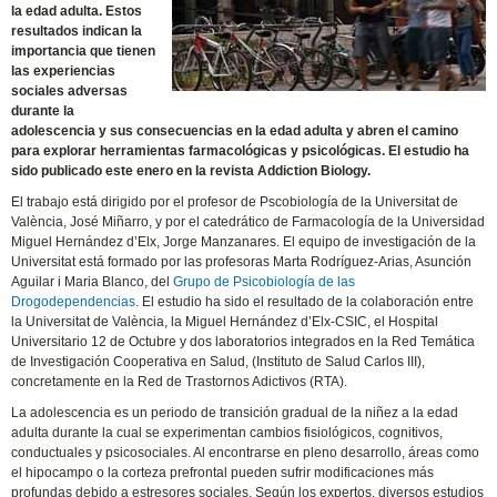
la edad adulta. Estos
resultados indican la
importancia que tienen
las experiencias
sociales adversas
durante la
adolescencia y sus consecuencias en la edad adulta y abren el camino
para explorar herramientas farmacológicas y psicológicas. El estudio ha
sido publicado este enero en la revista Addiction Biology.
El trabajo está dirigido por el profesor de Pscobiología de la Universitat de
València, José Miñarro, y por el catedrático de Farmacología de la Universidad
Miguel Hernández d’Elx, Jorge Manzanares. El equipo de investigación de la
Universitat está formado por las profesoras Marta Rodríguez-Arias, Asunción
Aguilar i Maria Blanco, del
Grupo de Psicobiología de las
Drogodependencias
. El estudio ha sido el resultado de la colaboración entre
la Universitat de València, la Miguel Hernández d’Elx-CSIC, el Hospital
Universitario 12 de Octubre y dos laboratorios integrados en la Red Temática
de Investigación Cooperativa en Salud, (Instituto de Salud Carlos III),
concretamente en la Red de Trastornos Adictivos (RTA).
La adolescencia es un periodo de transición gradual de la niñez a la edad
adulta durante la cual se experimentan cambios fisiológicos, cognitivos,
conductuales y psicosociales. Al encontrarse en pleno desarrollo, áreas como
el hipocampo o la corteza prefrontal pueden sufrir modificaciones más
profundas debido a estresores sociales. Según los expertos, diversos estudios