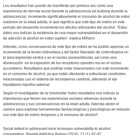
Los resultados han puesto de manifiesto por primera vez como una
experiencia de derrota social durante la adolescencia (el bullying durante la
adolescencia) incrementa significativamente el consumo de alcohol de estos
roedores en la edad adulta, lo que significa que este tipo de estrés en este
periodo del desarrollo incrementa los efectos reforzantes del alcohol. “Estos
datos nos indican la existencia de una mayor vulnerabilidad en el desarrollo
de adicción al alcohol en estos sujetos”, explica Miñarro.
Además, como consecuencia de este tipo de estrés se ha podido apreciar un
incremento de la tirosin-hidroxilasa y del factor liberador de corticotropina en
el área tegmental ventral y en el núcleo paraventricular, así como una
disminución en la expresión de los receptores opioides mu en el núcleo
accumbens. Resultados que podrían estar relacionados con este incremento
en el consumo de alcohol, ya que están afectando a estructuras cerebrales
relacionadas con el sistema de recompensa cerebral, alterando el eje
hipotálamo-hipofiso-adrenal.
Según el investigador de la Universitat “estos resultados nos indican la
importancia que tienen las experiencias sociales adversas durante la
adolescencia y sus consecuencias en la edad adulta. Además abren el
camino para explorar herramientas farmacológicas y psicológicas en relación
con este tipo de estrés temprano y el consumo de alcohol”.
Social defeat in adolescent mice increases vulnerability to alcohol
consumption. Revista Addiction Bology (2016), 21 (1): 87-97.