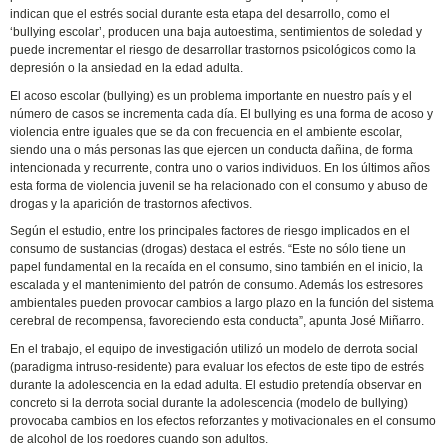
indican que el estrés social durante esta etapa del desarrollo, como el
‘bullying escolar’, producen una baja autoestima, sentimientos de soledad y
puede incrementar el riesgo de desarrollar trastornos psicológicos como la
depresión o la ansiedad en la edad adulta.
El acoso escolar (bullying) es un problema importante en nuestro país y el
número de casos se incrementa cada día. El bullying es una forma de acoso y
violencia entre iguales que se da con frecuencia en el ambiente escolar,
siendo una o más personas las que ejercen un conducta dañina, de forma
intencionada y recurrente, contra uno o varios individuos. En los últimos años
esta forma de violencia juvenil se ha relacionado con el consumo y abuso de
drogas y la aparición de trastornos afectivos.
Según el estudio, entre los principales factores de riesgo implicados en el
consumo de sustancias (drogas) destaca el estrés. “Este no sólo tiene un
papel fundamental en la recaída en el consumo, sino también en el inicio, la
escalada y el mantenimiento del patrón de consumo. Además los estresores
ambientales pueden provocar cambios a largo plazo en la función del sistema
cerebral de recompensa, favoreciendo esta conducta”, apunta José Miñarro.
En el trabajo, el equipo de investigación utilizó un modelo de derrota social
(paradigma intruso-residente) para evaluar los efectos de este tipo de estrés
durante la adolescencia en la edad adulta. El estudio pretendía observar en
concreto si la derrota social durante la adolescencia (modelo de bullying)
provocaba cambios en los efectos reforzantes y motivacionales en el consumo
de alcohol de los roedores cuando son adultos.