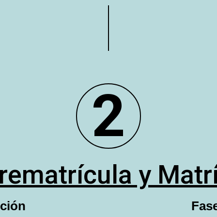
2
rematrícula y Matr
pción
Fase