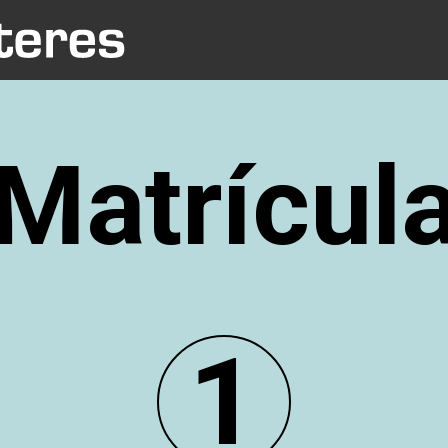
Matrícul
1