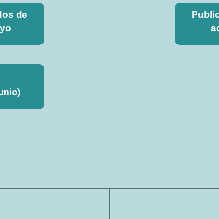
dos de
Publi
ayo
a
unio)