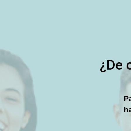
¿De 
Pa
ha