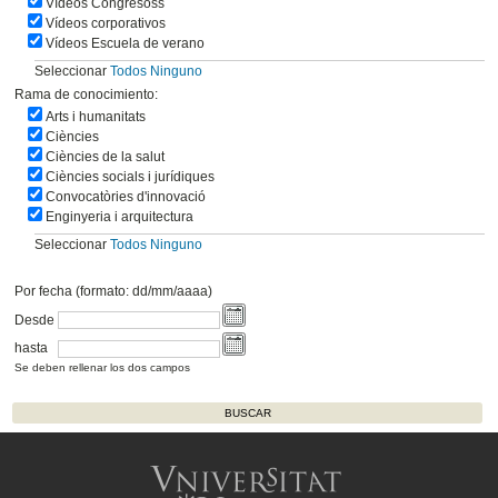
Vídeos Congresoss
Vídeos corporativos
Vídeos Escuela de verano
Seleccionar
Todos
Ninguno
Rama de conocimiento:
Arts i humanitats
Ciències
Ciències de la salut
Ciències socials i jurídiques
Convocatòries d'innovació
Enginyeria i arquitectura
Seleccionar
Todos
Ninguno
Por fecha (formato: dd/mm/aaaa)
Desde
hasta
Se deben rellenar los dos campos