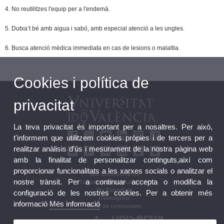
4. No reutilitzes l'equip per a l'endemà.
5. Dutxa’t bé amb aigua i sabó, amb especial atenció a les ungles.
6. Busca atenció mèdica immediata en cas de lesions o malaltia.
Cookies i política de
privacitat
La teva privacitat és important per a nosaltres. Per això,
t'informem que utilitzem cookies pròpies i de tercers per a
realitzar anàlisis d'ús i mesurament de la nostra pàgina web
amb la finalitat de personalitzar continguts,així com
proporcionar funcionalitats a les xarxes socials o analitzar el
Seu Electrònica UV
nostre trànsit. Per a continuar accepta o modifica la
Tauler oficial d'anuncis UV
Pla Estratègic
configuració de les nostres cookies. Per a obtenir més
UVintegritat
informació
Més informació
Perfil de contractant