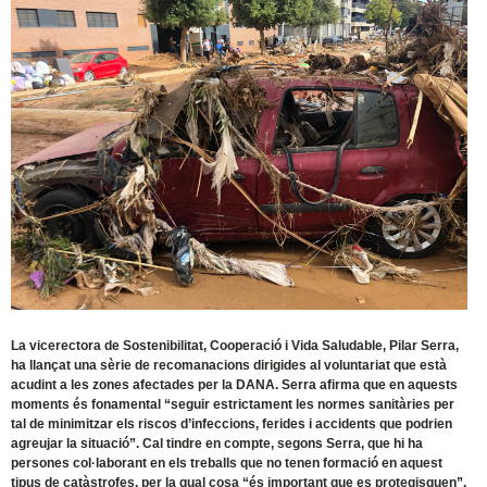
La vicerectora de Sostenibilitat, Cooperació i Vida Saludable, Pilar Serra,
ha llançat una sèrie de recomanacions dirigides al voluntariat que està
acudint a les zones afectades per la DANA. Serra afirma que en aquests
moments és fonamental “seguir estrictament les normes sanitàries per
tal de minimitzar els riscos d’infeccions, ferides i accidents que podrien
agreujar la situació”. Cal tindre en compte, segons Serra, que hi ha
persones col·laborant en els treballs que no tenen formació en aquest
tipus de catàstrofes, per la qual cosa “és important que es protegisquen”.