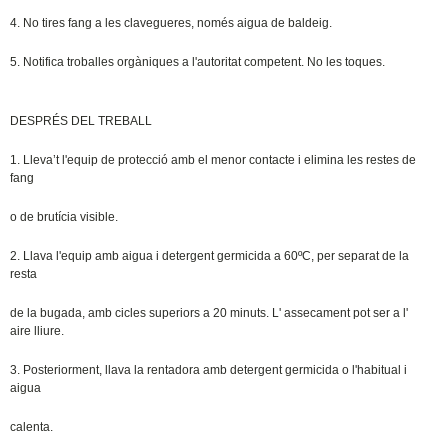
4. No tires fang a les clavegueres, només aigua de baldeig.
5. Notifica troballes orgàniques a l'autoritat competent. No les toques.
DESPRÉS DEL TREBALL
1. Lleva’t l'equip de protecció amb el menor contacte i elimina les restes de
fang
o de brutícia visible.
2. Llava l'equip amb aigua i detergent germicida a 60ºC, per separat de la
resta
de la bugada, amb cicles superiors a 20 minuts. L' assecament pot ser a l'
aire lliure.
3. Posteriorment, llava la rentadora amb detergent germicida o l'habitual i
aigua
calenta.