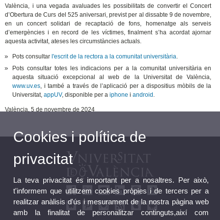
València, i una vegada avaluades les possibilitats de convertir el Concert
d’Obertura de Curs del 525 aniversari, previst per al dissabte 9 de novembre,
en un concert solidari de recaptació de fons, homenatge als serveis
d’emergències i en record de les víctimes, finalment s’ha acordat ajornar
aquesta activitat, ateses les circumstàncies actuals.
Pots consultar
l'escrit de la rectora a la comunitat universitària
.
Pots consultar totes les indicacions per a la comunitat universitària en
aquesta situació excepcional al web de la Universitat de València,
www.uv.es
, i també a través de l’aplicació per a dispositius mòbils de la
Universitat,
appUV
, disponible per a
iphone
i
android
.
València, 5 de novembre de 2024
Cookies i política de
privacitat
La teva privacitat és important per a nosaltres. Per això,
t'informem que utilitzem cookies pròpies i de tercers per a
realitzar anàlisis d'ús i mesurament de la nostra pàgina web
amb la finalitat de personalitzar continguts,així com