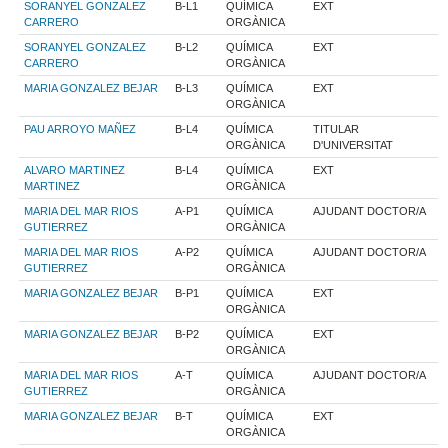
SORANYEL GONZALEZ
B-L1
QUÍMICA
EXT
CARRERO
ORGÀNICA
SORANYEL GONZALEZ
B-L2
QUÍMICA
EXT
CARRERO
ORGÀNICA
MARIA GONZALEZ BEJAR
B-L3
QUÍMICA
EXT
ORGÀNICA
PAU ARROYO MAÑEZ
B-L4
QUÍMICA
TITULAR
ORGÀNICA
D'UNIVERSITAT
ALVARO MARTINEZ
B-L4
QUÍMICA
EXT
MARTINEZ
ORGÀNICA
MARIA DEL MAR RIOS
A-P1
QUÍMICA
AJUDANT DOCTOR/A
GUTIERREZ
ORGÀNICA
MARIA DEL MAR RIOS
A-P2
QUÍMICA
AJUDANT DOCTOR/A
GUTIERREZ
ORGÀNICA
MARIA GONZALEZ BEJAR
B-P1
QUÍMICA
EXT
ORGÀNICA
MARIA GONZALEZ BEJAR
B-P2
QUÍMICA
EXT
ORGÀNICA
MARIA DEL MAR RIOS
A-T
QUÍMICA
AJUDANT DOCTOR/A
GUTIERREZ
ORGÀNICA
MARIA GONZALEZ BEJAR
B-T
QUÍMICA
EXT
ORGÀNICA