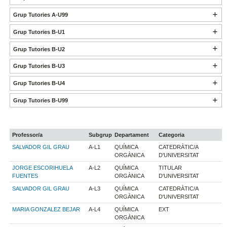
Grup Tutories A-U99
Grup Tutories B-U1
Grup Tutories B-U2
Grup Tutories B-U3
Grup Tutories B-U4
Grup Tutories B-U99
Professor/a
Subgrup
Departament
Categoria
SALVADOR GIL GRAU
A-L1
QUÍMICA
CATEDRÀTIC/A
ORGÀNICA
D'UNIVERSITAT
JORGE ESCORIHUELA
A-L2
QUÍMICA
TITULAR
FUENTES
ORGÀNICA
D'UNIVERSITAT
SALVADOR GIL GRAU
A-L3
QUÍMICA
CATEDRÀTIC/A
ORGÀNICA
D'UNIVERSITAT
MARIA GONZALEZ BEJAR
A-L4
QUÍMICA
EXT
ORGÀNICA