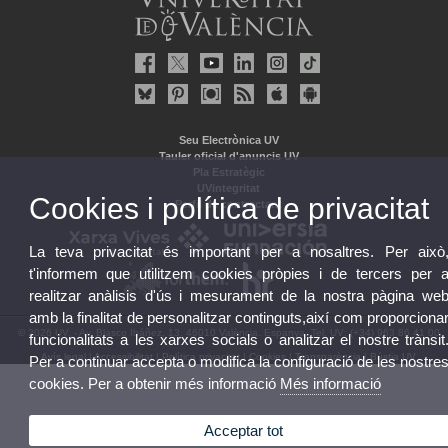
Seu Electrònica UV
Tauler oficial d'anuncis UV
Pla Estratègic
UVintegritat
Cookies i política de privacitat
Perfil de contractant
La teva privacitat és important per a nosaltres. Per això
t'informem que utilitzem cookies pròpies i de tercers per 
realitzar anàlisis d'ús i mesurament de la nostra pàgina we
amb la finalitat de personalitzar continguts,així com proporciona
© 2026 UV. - Av. Blasco Ibáñez, 13. 46010 València. Espanya. Tel. UV: (+34) 963 86 41 00
funcionalitats a les xarxes socials o analitzar el nostre trànsit
Avís legal
|
Accessibilitat
|
Política privacitat
|
Cookies
|
Transparència
|
Bústia UV
Per a continuar accepta o modifica la configuració de les nostre
cookies. Per a obtenir més informació
Més informació
Acceptar tot