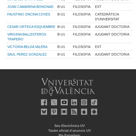
JOAN CAMARENA BONONAD
B-U1
FILOSOFIA
EXT
FAUSTINO ONCINA COVES
B-U1
FILOSOFIA
CATEDRÀTIC/A
D'UNIVERSITAT
CESAR ORTEGA ESQUEMBRE
B-U1
FILOSOFIA
AJUDANT DOCTOR/A
VIRGINIA BALLESTEROS
B-U1
FILOSOFIA
AJUDANT DOCTOR/A
TRAPERO
VICTORIA BELDA VALERA
B-U1
FILOSOFIA
EXT
SAUL PEREZ GONZALEZ
B-U1
FILOSOFIA
AJUDANT DOCTOR/A
Seu Electrònica UV
Tauler oficial d'anuncis UV
Pla Estratègic