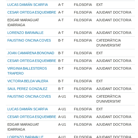
LUCAS DAMIÁN SCARFIA
A-T
FILOSOFIA
EXT
CESAR ORTEGA ESQUEMBRE
A-T
FILOSOFIA
AJUDANT DOCTOR/A
EDGAR MARAGUAT
A-T
FILOSOFIA
AJUDANT DOCTOR/A
IDARRAGA
LORENZO BARAVALLE
A-T
FILOSOFIA
AJUDANT DOCTOR/A
FAUSTINO ONCINA COVES
B-T
FILOSOFIA
CATEDRÀTIC/A
D'UNIVERSITAT
JOAN CAMARENA BONONAD
B-T
FILOSOFIA
EXT
CESAR ORTEGA ESQUEMBRE
B-T
FILOSOFIA
AJUDANT DOCTOR/A
VIRGINIA BALLESTEROS
B-T
FILOSOFIA
AJUDANT DOCTOR/A
TRAPERO
VICTORIA BELDA VALERA
B-T
FILOSOFIA
EXT
SAUL PEREZ GONZALEZ
B-T
FILOSOFIA
AJUDANT DOCTOR/A
FAUSTINO ONCINA COVES
A-U1
FILOSOFIA
CATEDRÀTIC/A
D'UNIVERSITAT
LUCAS DAMIÁN SCARFIA
A-U1
FILOSOFIA
EXT
CESAR ORTEGA ESQUEMBRE
A-U1
FILOSOFIA
AJUDANT DOCTOR/A
EDGAR MARAGUAT
A-U1
FILOSOFIA
AJUDANT DOCTOR/A
IDARRAGA
LORENZO BARAVALLE
A-U1
FILOSOFIA
AJUDANT DOCTOR/A