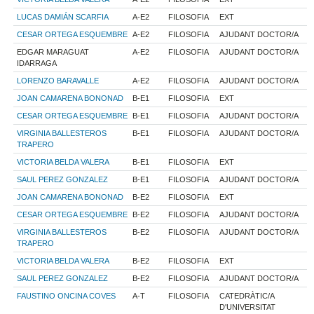
LUCAS DAMIÁN SCARFIA
A-E2
FILOSOFIA
EXT
CESAR ORTEGA ESQUEMBRE
A-E2
FILOSOFIA
AJUDANT DOCTOR/A
EDGAR MARAGUAT
A-E2
FILOSOFIA
AJUDANT DOCTOR/A
IDARRAGA
LORENZO BARAVALLE
A-E2
FILOSOFIA
AJUDANT DOCTOR/A
JOAN CAMARENA BONONAD
B-E1
FILOSOFIA
EXT
CESAR ORTEGA ESQUEMBRE
B-E1
FILOSOFIA
AJUDANT DOCTOR/A
VIRGINIA BALLESTEROS
B-E1
FILOSOFIA
AJUDANT DOCTOR/A
TRAPERO
VICTORIA BELDA VALERA
B-E1
FILOSOFIA
EXT
SAUL PEREZ GONZALEZ
B-E1
FILOSOFIA
AJUDANT DOCTOR/A
JOAN CAMARENA BONONAD
B-E2
FILOSOFIA
EXT
CESAR ORTEGA ESQUEMBRE
B-E2
FILOSOFIA
AJUDANT DOCTOR/A
VIRGINIA BALLESTEROS
B-E2
FILOSOFIA
AJUDANT DOCTOR/A
TRAPERO
VICTORIA BELDA VALERA
B-E2
FILOSOFIA
EXT
SAUL PEREZ GONZALEZ
B-E2
FILOSOFIA
AJUDANT DOCTOR/A
FAUSTINO ONCINA COVES
A-T
FILOSOFIA
CATEDRÀTIC/A
D'UNIVERSITAT