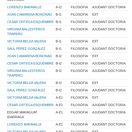
LORENZO BARAVALLE
A-I2
FILOSOFIA
AJUDANT DOCTOR/A
JOAN CAMARENA BONONAD
B-I1
FILOSOFIA
EXT
CESAR ORTEGA ESQUEMBRE
B-I1
FILOSOFIA
AJUDANT DOCTOR/A
VIRGINIA BALLESTEROS
B-I1
FILOSOFIA
AJUDANT DOCTOR/A
TRAPERO
VICTORIA BELDA VALERA
B-I1
FILOSOFIA
EXT
SAUL PEREZ GONZALEZ
B-I1
FILOSOFIA
AJUDANT DOCTOR/A
JOAN CAMARENA BONONAD
B-I2
FILOSOFIA
EXT
CESAR ORTEGA ESQUEMBRE
B-I2
FILOSOFIA
AJUDANT DOCTOR/A
VIRGINIA BALLESTEROS
B-I2
FILOSOFIA
AJUDANT DOCTOR/A
TRAPERO
VICTORIA BELDA VALERA
B-I2
FILOSOFIA
EXT
SAUL PEREZ GONZALEZ
B-I2
FILOSOFIA
AJUDANT DOCTOR/A
VICTORIA BELDA VALERA
A-E1
FILOSOFIA
EXT
CESAR ORTEGA ESQUEMBRE
A-E1
FILOSOFIA
AJUDANT DOCTOR/A
EDGAR MARAGUAT
A-E1
FILOSOFIA
AJUDANT DOCTOR/A
IDARRAGA
LORENZO BARAVALLE
A-E1
FILOSOFIA
AJUDANT DOCTOR/A
VICTORIA BELDA VALERA
A-E2
FILOSOFIA
EXT