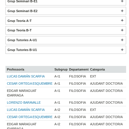
Grup Seminari B-E1
Grup Seminari B-E2
Grup Teoria A-T
Grup Teoria B-T
Grup Tutories A-U1
Grup Tutories B-U1
Professor/a
Subgrup
Departament
Categoria
LUCAS DAMIÁN SCARFIA
A-I1
FILOSOFIA
EXT
CESAR ORTEGA ESQUEMBRE
A-I1
FILOSOFIA
AJUDANT DOCTOR/A
EDGAR MARAGUAT
A-I1
FILOSOFIA
AJUDANT DOCTOR/A
IDARRAGA
LORENZO BARAVALLE
A-I1
FILOSOFIA
AJUDANT DOCTOR/A
LUCAS DAMIÁN SCARFIA
A-I2
FILOSOFIA
EXT
CESAR ORTEGA ESQUEMBRE
A-I2
FILOSOFIA
AJUDANT DOCTOR/A
EDGAR MARAGUAT
A-I2
FILOSOFIA
AJUDANT DOCTOR/A
IDARRAGA