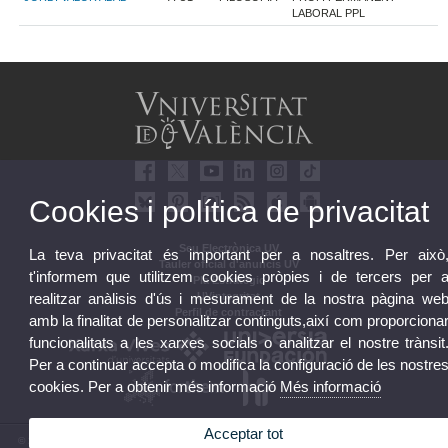
LABORAL PPL
Cookies i política de privacitat
Seu Electrònica UV
La teva privacitat és important per a nosaltres. Per això
Tauler oficial d'anuncis UV
t'informem que utilitzem cookies pròpies i de tercers per 
Pla Estratègic
UVintegritat
realitzar anàlisis d'ús i mesurament de la nostra pàgina we
Perfil de contractant
amb la finalitat de personalitzar continguts,així com proporciona
funcionalitats a les xarxes socials o analitzar el nostre trànsit
Per a continuar accepta o modifica la configuració de les nostre
cookies. Per a obtenir més informació
Més informació
Acceptar tot
© 2026 UV. - Av. Blasco Ibáñez, 13. 46010 València. Espanya. Tel. UV: (+34) 963 86 41 00