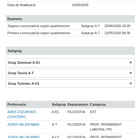
Data de finalització
19/05/2026
Examens
Segona convocatòria segon quadrimestre
Subgrup A-T
25/06/2026 18:00
Primera convocatòria segon quadrimestre
Subgrup A-T
22/05/2026 08:30
Subgrup
Grup Seminari A-E1
Grup Teoria A-T
Grup Tutories A-U1
Professor/a
Subgrup
Departament
Categoria
ADEX IZQUIERDO
A-E1
FILOSOFIA
EXT
COUCEIRO
JORDI VALOR ABAD
A-T
FILOSOFIA
PROF. PERMANENT
LABORAL PPL
JORDI VALOR ABAD
A-U1
FILOSOFIA
PROF. PERMANENT