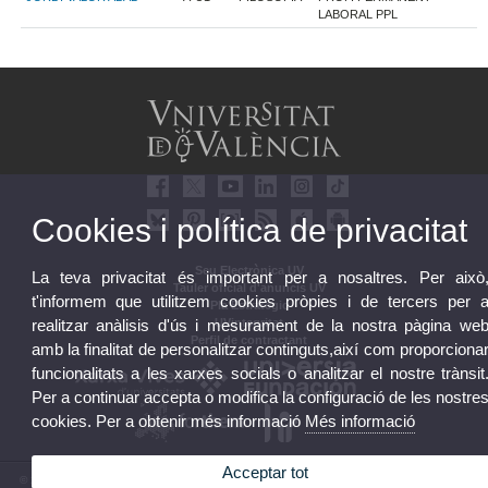
LABORAL PPL
Cookies i política de privacitat
Seu Electrònica UV
La teva privacitat és important per a nosaltres. Per això
Tauler oficial d'anuncis UV
t'informem que utilitzem cookies pròpies i de tercers per 
Pla Estratègic
UVintegritat
realitzar anàlisis d'ús i mesurament de la nostra pàgina we
Perfil de contractant
amb la finalitat de personalitzar continguts,així com proporciona
funcionalitats a les xarxes socials o analitzar el nostre trànsit
Per a continuar accepta o modifica la configuració de les nostre
cookies. Per a obtenir més informació
Més informació
Acceptar tot
© 2026 UV. - Av. Blasco Ibáñez, 13. 46010 València. Espanya. Tel. UV: (+34) 963 86 41 00