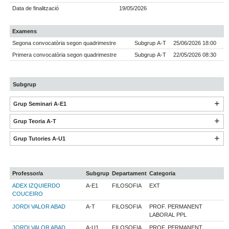
Data de finalització
19/05/2026
Examens
Segona convocatòria segon quadrimestre
Subgrup A-T
25/06/2026 18:00
Primera convocatòria segon quadrimestre
Subgrup A-T
22/05/2026 08:30
Subgrup
Grup Seminari A-E1
Grup Teoria A-T
Grup Tutories A-U1
Professor/a
Subgrup
Departament
Categoria
ADEX IZQUIERDO
A-E1
FILOSOFIA
EXT
COUCEIRO
JORDI VALOR ABAD
A-T
FILOSOFIA
PROF. PERMANENT
LABORAL PPL
JORDI VALOR ABAD
A-U1
FILOSOFIA
PROF. PERMANENT