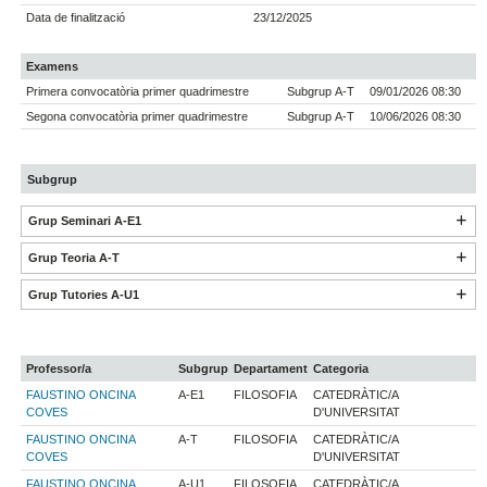
Data de finalització
23/12/2025
Examens
Primera convocatòria primer quadrimestre
Subgrup A-T
09/01/2026 08:30
Segona convocatòria primer quadrimestre
Subgrup A-T
10/06/2026 08:30
Subgrup
Grup Seminari A-E1
Grup Teoria A-T
Grup Tutories A-U1
Professor/a
Subgrup
Departament
Categoria
FAUSTINO ONCINA
A-E1
FILOSOFIA
CATEDRÀTIC/A
COVES
D'UNIVERSITAT
FAUSTINO ONCINA
A-T
FILOSOFIA
CATEDRÀTIC/A
COVES
D'UNIVERSITAT
FAUSTINO ONCINA
A-U1
FILOSOFIA
CATEDRÀTIC/A