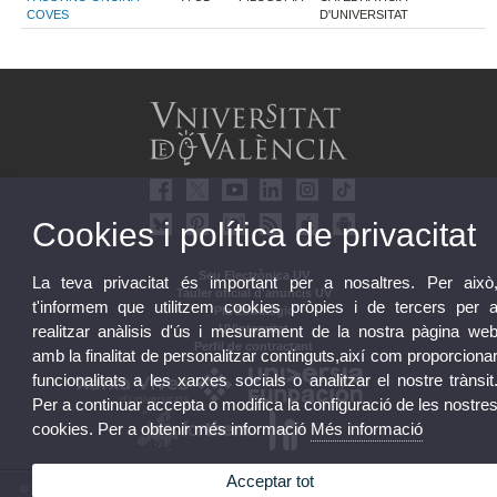
COVES
D'UNIVERSITAT
Cookies i política de privacitat
Seu Electrònica UV
La teva privacitat és important per a nosaltres. Per això
Tauler oficial d'anuncis UV
t'informem que utilitzem cookies pròpies i de tercers per 
Pla Estratègic
UVintegritat
realitzar anàlisis d'ús i mesurament de la nostra pàgina we
Perfil de contractant
amb la finalitat de personalitzar continguts,així com proporciona
funcionalitats a les xarxes socials o analitzar el nostre trànsit
Per a continuar accepta o modifica la configuració de les nostre
cookies. Per a obtenir més informació
Més informació
Acceptar tot
© 2026 UV. - Av. Blasco Ibáñez, 13. 46010 València. Espanya. Tel. UV: (+34) 963 86 41 00