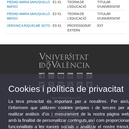
PIEDAD MARIA SAHUQUILLO
E1-X1
TEORIA DE
TITULAR
MATEO
L'EDUCACIÓ
D'UNIVERSITAT
PIEDAD MARIA SAHUQUILLO
E2-X1
TEORIA DE
TITULAR
MATEO
L'EDUCACIÓ
D'UNIVERSITAT
VERONICA RIQUELME SOTO
E3-X1
PROFESSORAT
EXT
EXTERN
Cookies i política de privacitat
Seu Electrònica UV
La teva privacitat és important per a nosaltres. Per això
Tauler oficial d'anuncis UV
t'informem que utilitzem cookies pròpies i de tercers per 
Pla Estratègic
UVintegritat
realitzar anàlisis d'ús i mesurament de la nostra pàgina we
Perfil de contractant
amb la finalitat de personalitzar continguts,així com proporciona
funcionalitats a les xarxes socials o analitzar el nostre trànsit