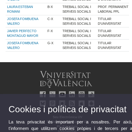
LAURA ESTEBAN
B-X
TREBALL SOCIAL I
PROF. PERMANENT
ROMANI
SERVEIS SOCIALS
LABORAL PPL
JOSEFA FOMBUENA
C-X
TREBALL SOCIAL I
TITULAR
VALERO
SERVEIS SOCIALS
D'UNIVERSITAT
JAVIER PERFECTO
F-X
TREBALL SOCIAL I
TITULAR
MONTAGUD MAYOR
SERVEIS SOCIALS
D'UNIVERSITAT
JOSEFA FOMBUENA
G-X
TREBALL SOCIAL I
TITULAR
VALERO
SERVEIS SOCIALS
D'UNIVERSITAT
Cookies i política de privacitat
Seu Electrònica UV
La teva privacitat és important per a nosaltres. Per això
Tauler oficial d'anuncis UV
Pla Estratègic
t'informem que utilitzem cookies pròpies i de tercers per 
UVintegritat