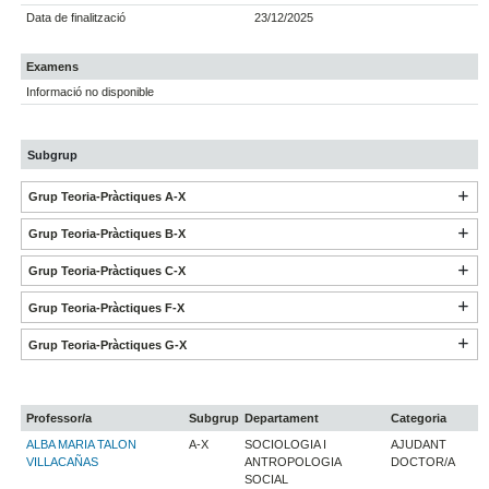
Data de finalització
23/12/2025
Examens
Informació no disponible
Subgrup
Grup Teoria-Pràctiques A-X
Grup Teoria-Pràctiques B-X
Grup Teoria-Pràctiques C-X
Grup Teoria-Pràctiques F-X
Grup Teoria-Pràctiques G-X
Professor/a
Subgrup
Departament
Categoria
ALBA MARIA TALON
A-X
SOCIOLOGIA I
AJUDANT
VILLACAÑAS
ANTROPOLOGIA
DOCTOR/A
SOCIAL