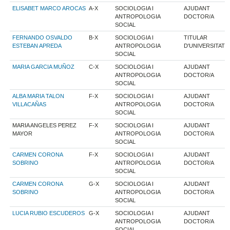
ELISABET MARCO AROCAS
A-X
SOCIOLOGIA I
AJUDANT
ANTROPOLOGIA
DOCTOR/A
SOCIAL
FERNANDO OSVALDO
B-X
SOCIOLOGIA I
TITULAR
ESTEBAN APREDA
ANTROPOLOGIA
D'UNIVERSITAT
SOCIAL
MARIA GARCIA MUÑOZ
C-X
SOCIOLOGIA I
AJUDANT
ANTROPOLOGIA
DOCTOR/A
SOCIAL
ALBA MARIA TALON
F-X
SOCIOLOGIA I
AJUDANT
VILLACAÑAS
ANTROPOLOGIA
DOCTOR/A
SOCIAL
MARIA ANGELES PEREZ
F-X
SOCIOLOGIA I
AJUDANT
MAYOR
ANTROPOLOGIA
DOCTOR/A
SOCIAL
CARMEN CORONA
F-X
SOCIOLOGIA I
AJUDANT
SOBRINO
ANTROPOLOGIA
DOCTOR/A
SOCIAL
CARMEN CORONA
G-X
SOCIOLOGIA I
AJUDANT
SOBRINO
ANTROPOLOGIA
DOCTOR/A
SOCIAL
LUCIA RUBIO ESCUDEROS
G-X
SOCIOLOGIA I
AJUDANT
ANTROPOLOGIA
DOCTOR/A
SOCIAL