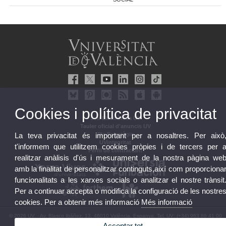
Cookies i política de privacitat
Seu Electrònica UV
Tauler oficial d'anuncis UV
La teva privacitat és important per a nosaltres. Per això
Pla Estratègic
UVintegritat
t'informem que utilitzem cookies pròpies i de tercers per 
Perfil de contractant
realitzar anàlisis d'ús i mesurament de la nostra pàgina we
amb la finalitat de personalitzar continguts,així com proporciona
funcionalitats a les xarxes socials o analitzar el nostre trànsit
Per a continuar accepta o modifica la configuració de les nostre
cookies. Per a obtenir més informació
Més informació
© 2026 UV. - Av. Blasco Ibáñez, 13. 46010 València. Espanya. Tel. UV: (+34) 963 86 41 00
Acceptar tot