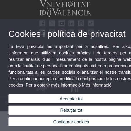
Cookies i política de privacitat
La teva privacitat és important per a nosaltres. Per això
Seu Electrònica UV
Tauler oficial d'anuncis UV
t'informem que utilitzem cookies pròpies i de tercers per 
Pla Estratègic
realitzar anàlisis d'ús i mesurament de la nostra pàgina we
UVintegritat
Perfil de contractant
amb la finalitat de personalitzar continguts,així com proporciona
funcionalitats a les xarxes socials o analitzar el nostre trànsit
Per a continuar accepta o modifica la configuració de les nostre
cookies. Per a obtenir més informació
Més informació
Acceptar tot
© 2026 UV. - Av. Blasco Ibáñez, 13. 46010 València. Espanya. Tel. UV: (+34) 963 86 41 00
Avís legal
|
Accessibilitat
|
Política privacitat
|
Cookies
|
Transparència
|
Bústia UV
Rebutjar tot
Configurar cookies