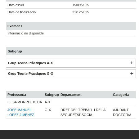
Data d'inici
15/09/2025
Data de finalització
21/12/2025
Examens
Informació no disponible
Subgrup
Grup Teoria-Pràctiques A-X
Grup Teoria-Pràctiques G-X
Professor/a
Subgrup
Departament
Categoria
ELISA MORRO BOTIA
A-X
JOSE MANUEL
G-X
DRET DEL TREBALL I DE LA
AJUDANT
LOPEZ JIMENEZ
SEGURETAT SOCIA
DOCTOR/A