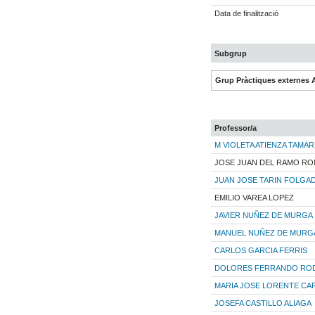
Data de finalització
Subgrup
Grup Pràctiques externes 
Professor/a
M VIOLETA ATIENZA TAMAR
JOSE JUAN DEL RAMO R
JUAN JOSE TARIN FOLGA
EMILIO VAREA LOPEZ
JAVIER NUÑEZ DE MURGA
MANUEL NUÑEZ DE MURG
CARLOS GARCIA FERRIS
DOLORES FERRANDO RO
MARIA JOSE LORENTE C
JOSEFA CASTILLO ALIAGA