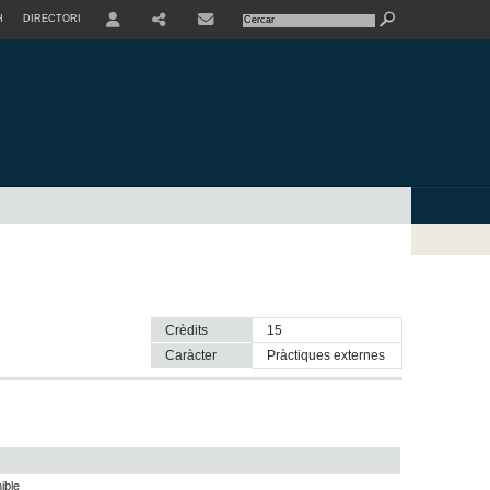
H
DIRECTORI
USER
SHARE
CONTACTE
Crèdits
15
Caràcter
pràctiques externes
ible