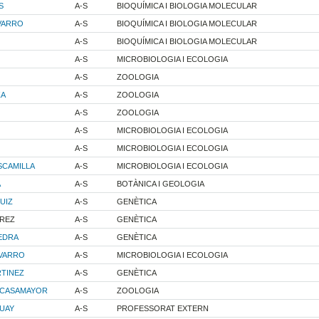
S
A-S
BIOQUÍMICA I BIOLOGIA MOLECULAR
AVARRO
A-S
BIOQUÍMICA I BIOLOGIA MOLECULAR
A-S
BIOQUÍMICA I BIOLOGIA MOLECULAR
A-S
MICROBIOLOGIA I ECOLOGIA
A-S
ZOOLOGIA
ZA
A-S
ZOOLOGIA
A-S
ZOOLOGIA
A-S
MICROBIOLOGIA I ECOLOGIA
A-S
MICROBIOLOGIA I ECOLOGIA
SCAMILLA
A-S
MICROBIOLOGIA I ECOLOGIA
A
A-S
BOTÀNICA I GEOLOGIA
UIZ
A-S
GENÈTICA
EREZ
A-S
GENÈTICA
EDRA
A-S
GENÈTICA
AVARRO
A-S
MICROBIOLOGIA I ECOLOGIA
RTINEZ
A-S
GENÈTICA
 CASAMAYOR
A-S
ZOOLOGIA
SUAY
A-S
PROFESSORAT EXTERN