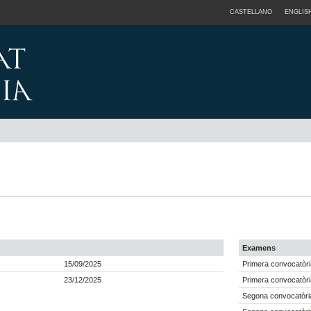
CASTELLANO
ENGLIS
Examens
15/09/2025
Primera convocatòri
23/12/2025
Primera convocatòri
Segona convocatòria