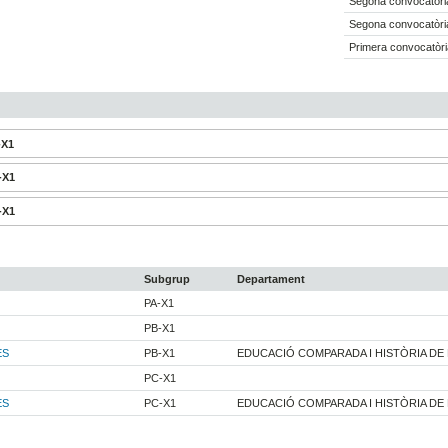
Segona convocatòria
Segona convocatòria
Primera convocatòri
-X1
-X1
-X1
Subgrup
Departament
PA-X1
PB-X1
ES
PB-X1
EDUCACIÓ COMPARADA I HISTÒRIA DE
PC-X1
ES
PC-X1
EDUCACIÓ COMPARADA I HISTÒRIA DE