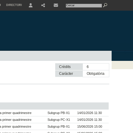
H
DIRECTORI
USER
SHARE
CONTACTE
Crèdits
6
Caràcter
obligatòria
a primer quadrimestre
Subgrup PB-X1
14/01/2026 11:30
a primer quadrimestre
Subgrup PC-X1
14/01/2026 11:30
 primer quadrimestre
Subgrup PB-X1
15/06/2026 15:00