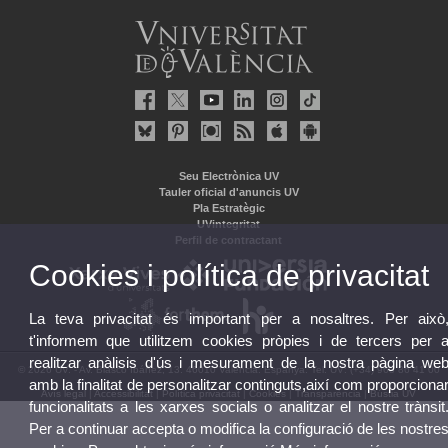
Seu Electrònica UV
Tauler oficial d'anuncis UV
Pla Estratègic
UVintegritat
Perfil de contractant
Cookies i política de privacitat
La teva privacitat és important per a nosaltres. Per això
t'informem que utilitzem cookies pròpies i de tercers per 
realitzar anàlisis d'ús i mesurament de la nostra pàgina we
© 2026 UV. - Av. Blasco Ibáñez, 13. 46010 València. Espanya. Tel. UV: (+34) 963 86 41 00
amb la finalitat de personalitzar continguts,així com proporciona
Avís legal
|
Accessibilitat
|
Política privacitat
|
Cookies
|
Transparència
|
Bústia UV
funcionalitats a les xarxes socials o analitzar el nostre trànsit
Per a continuar accepta o modifica la configuració de les nostre