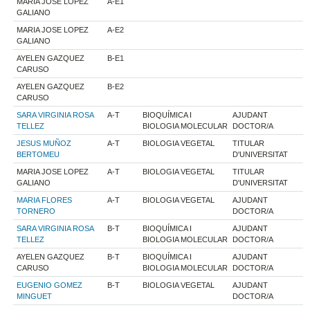
MARIA JOSE LOPEZ
A-E1
GALIANO
MARIA JOSE LOPEZ
A-E2
GALIANO
AYELEN GAZQUEZ
B-E1
CARUSO
AYELEN GAZQUEZ
B-E2
CARUSO
SARA VIRGINIA ROSA
A-T
BIOQUÍMICA I
AJUDANT
TELLEZ
BIOLOGIA MOLECULAR
DOCTOR/A
JESUS MUÑOZ
A-T
BIOLOGIA VEGETAL
TITULAR
BERTOMEU
D'UNIVERSITAT
MARIA JOSE LOPEZ
A-T
BIOLOGIA VEGETAL
TITULAR
GALIANO
D'UNIVERSITAT
MARIA FLORES
A-T
BIOLOGIA VEGETAL
AJUDANT
TORNERO
DOCTOR/A
SARA VIRGINIA ROSA
B-T
BIOQUÍMICA I
AJUDANT
TELLEZ
BIOLOGIA MOLECULAR
DOCTOR/A
AYELEN GAZQUEZ
B-T
BIOQUÍMICA I
AJUDANT
CARUSO
BIOLOGIA MOLECULAR
DOCTOR/A
EUGENIO GOMEZ
B-T
BIOLOGIA VEGETAL
AJUDANT
MINGUET
DOCTOR/A