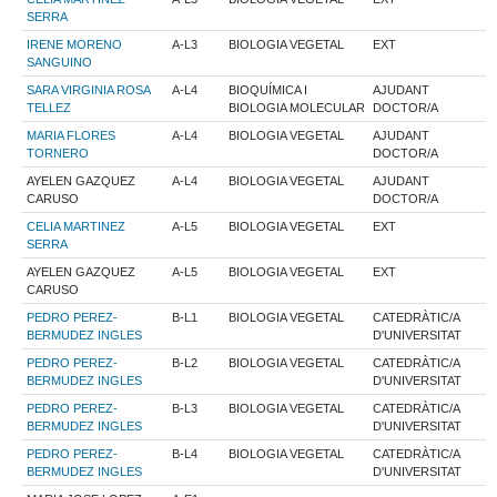
SERRA
IRENE MORENO
A-L3
BIOLOGIA VEGETAL
EXT
SANGUINO
SARA VIRGINIA ROSA
A-L4
BIOQUÍMICA I
AJUDANT
TELLEZ
BIOLOGIA MOLECULAR
DOCTOR/A
MARIA FLORES
A-L4
BIOLOGIA VEGETAL
AJUDANT
TORNERO
DOCTOR/A
AYELEN GAZQUEZ
A-L4
BIOLOGIA VEGETAL
AJUDANT
CARUSO
DOCTOR/A
CELIA MARTINEZ
A-L5
BIOLOGIA VEGETAL
EXT
SERRA
AYELEN GAZQUEZ
A-L5
BIOLOGIA VEGETAL
EXT
CARUSO
PEDRO PEREZ-
B-L1
BIOLOGIA VEGETAL
CATEDRÀTIC/A
BERMUDEZ INGLES
D'UNIVERSITAT
PEDRO PEREZ-
B-L2
BIOLOGIA VEGETAL
CATEDRÀTIC/A
BERMUDEZ INGLES
D'UNIVERSITAT
PEDRO PEREZ-
B-L3
BIOLOGIA VEGETAL
CATEDRÀTIC/A
BERMUDEZ INGLES
D'UNIVERSITAT
PEDRO PEREZ-
B-L4
BIOLOGIA VEGETAL
CATEDRÀTIC/A
BERMUDEZ INGLES
D'UNIVERSITAT