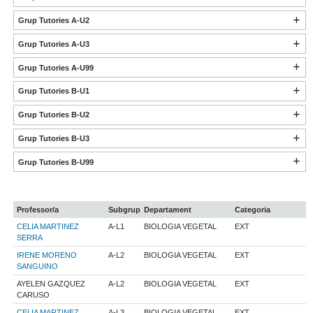
Grup Tutories A-U2
Grup Tutories A-U3
Grup Tutories A-U99
Grup Tutories B-U1
Grup Tutories B-U2
Grup Tutories B-U3
Grup Tutories B-U99
Professor/a
Subgrup
Departament
Categoria
CELIA MARTINEZ
A-L1
BIOLOGIA VEGETAL
EXT
SERRA
IRENE MORENO
A-L2
BIOLOGIA VEGETAL
EXT
SANGUINO
AYELEN GAZQUEZ
A-L2
BIOLOGIA VEGETAL
EXT
CARUSO
CELIA MARTINEZ
A-L3
BIOLOGIA VEGETAL
EXT