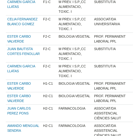
CARMEN GARCIA
F1-C
M PREV. I S.P.,CC
SUBSTITUT/A
LLATAS
ALIMENTACIO,
TOXIC. I
CELIA FERNANDEZ
F2-C
M PREV. I S.P.,CC
ASSOCIAT/DA
BLANCO GOMEZ
ALIMENTACIO,
UNIVERSITARI/A
TOXIC. I
ESTER CARBO
F2-C
BIOLOGIA VEGETAL
PROF. PERMANENT
VALVERDE
LABORAL PPL
JUAN BAUTISTA
F2-C
M PREV. I S.P.,CC
SUBSTITUT/A
CORTES FENOLLAR
ALIMENTACIO,
TOXIC. I
CARMEN GARCIA
F2-C
M PREV. I S.P.,CC
SUBSTITUT/A
LLATAS
ALIMENTACIO,
TOXIC. I
ESTER CARBO
H1-C1
BIOLOGIA VEGETAL
PROF. PERMANENT
VALVERDE
LABORAL PPL
ESTER CARBO
H2-C1
BIOLOGIA VEGETAL
PROF. PERMANENT
VALVERDE
LABORAL PPL
JUAN CARLOS
H2-C1
FARMACOLOGIA
ASSOCIAT/DA
PEREZ PONS
ASSISTENCIAL
CIÈNCIES SALUT
AMANDO MENGUAL
H2-C1
FARMACOLOGIA
ASSOCIAT/DA
SENDRA
ASSISTENCIAL
CIÈNCIES SALUT