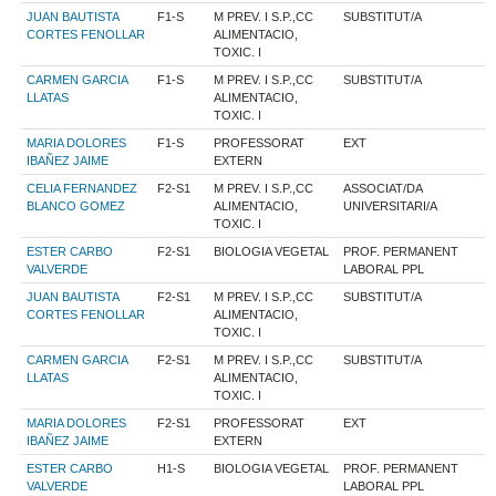
JUAN BAUTISTA
F1-S
M PREV. I S.P.,CC
SUBSTITUT/A
CORTES FENOLLAR
ALIMENTACIO,
TOXIC. I
CARMEN GARCIA
F1-S
M PREV. I S.P.,CC
SUBSTITUT/A
LLATAS
ALIMENTACIO,
TOXIC. I
MARIA DOLORES
F1-S
PROFESSORAT
EXT
IBAÑEZ JAIME
EXTERN
CELIA FERNANDEZ
F2-S1
M PREV. I S.P.,CC
ASSOCIAT/DA
BLANCO GOMEZ
ALIMENTACIO,
UNIVERSITARI/A
TOXIC. I
ESTER CARBO
F2-S1
BIOLOGIA VEGETAL
PROF. PERMANENT
VALVERDE
LABORAL PPL
JUAN BAUTISTA
F2-S1
M PREV. I S.P.,CC
SUBSTITUT/A
CORTES FENOLLAR
ALIMENTACIO,
TOXIC. I
CARMEN GARCIA
F2-S1
M PREV. I S.P.,CC
SUBSTITUT/A
LLATAS
ALIMENTACIO,
TOXIC. I
MARIA DOLORES
F2-S1
PROFESSORAT
EXT
IBAÑEZ JAIME
EXTERN
ESTER CARBO
H1-S
BIOLOGIA VEGETAL
PROF. PERMANENT
VALVERDE
LABORAL PPL