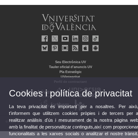
Seu Electrònica UV
Tauler oficial d'anuncis UV
Pla Estratègic
UVintegritat
Perfil de contractant
Cookies i política de privacitat
La teva privacitat és important per a nosaltres. Per això
t'informem que utilitzem cookies pròpies i de tercers per 
realitzar anàlisis d'ús i mesurament de la nostra pàgina we
© 2026 UV. - Av. Blasco Ibáñez, 13. 46010 València. Espanya. Tel. UV: (+34) 963 86 41 00
amb la finalitat de personalitzar continguts,així com proporciona
Avís legal
|
Accessibilitat
|
Política privacitat
|
Cookies
|
Transparència
|
Bústia UV
funcionalitats a les xarxes socials o analitzar el nostre trànsit