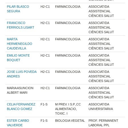
PILAR BLASCO
H2-C1
FARMACOLOGIA
ASSOCIAT/DA
SEGURA
ASSISTENCIAL
CIÈNCIES SALUT
FRANCISCO
H2-C1
FARMACOLOGIA
ASSOCIAT/DA
FERRIOLS LISART
ASSISTENCIAL
CIÈNCIES SALUT
MARTA
H2-C1
FARMACOLOGIA
ASSOCIAT/DA
HERMENEGILDO
ASSISTENCIAL
CAUDEVILLA
CIÈNCIES SALUT
EMILIO MONTE
H2-C1
FARMACOLOGIA
ASSOCIAT/DA
BOQUET
ASSISTENCIAL
CIÈNCIES SALUT
JOSE LUIS POVEDA
H2-C1
FARMACOLOGIA
ASSOCIAT/DA
ANDRES
ASSISTENCIAL
CIÈNCIES SALUT
MARIA ASUNCION
H2-C1
FARMACOLOGIA
ASSOCIAT/DA
ALBERT MARI
ASSISTENCIAL
CIÈNCIES SALUT
CELIA FERNANDEZ
F1-S
M PREV. I S.P.,CC
ASSOCIAT/DA
BLANCO GOMEZ
ALIMENTACIO,
UNIVERSITARI/A
TOXIC. I
ESTER CARBO
F1-S
BIOLOGIA VEGETAL
PROF. PERMANENT
VALVERDE
LABORAL PPL