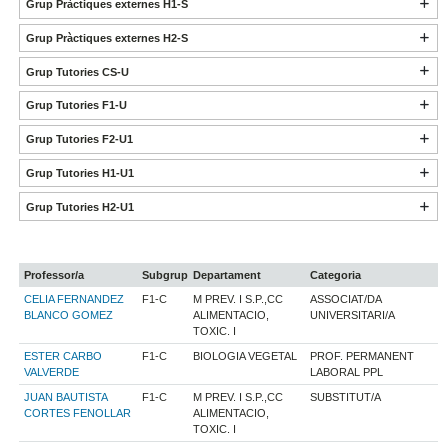
Grup Pràctiques externes H1-S
Grup Pràctiques externes H2-S
Grup Tutories CS-U
Grup Tutories F1-U
Grup Tutories F2-U1
Grup Tutories H1-U1
Grup Tutories H2-U1
Professor/a
Subgrup
Departament
Categoria
CELIA FERNANDEZ
F1-C
M PREV. I S.P.,CC
ASSOCIAT/DA
BLANCO GOMEZ
ALIMENTACIO,
UNIVERSITARI/A
TOXIC. I
ESTER CARBO
F1-C
BIOLOGIA VEGETAL
PROF. PERMANENT
VALVERDE
LABORAL PPL
JUAN BAUTISTA
F1-C
M PREV. I S.P.,CC
SUBSTITUT/A
CORTES FENOLLAR
ALIMENTACIO,
TOXIC. I