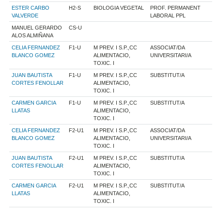
ESTER CARBO
H2-S
BIOLOGIA VEGETAL
PROF. PERMANENT
VALVERDE
LABORAL PPL
MANUEL GERARDO
CS-U
ALOS ALMIÑANA
CELIA FERNANDEZ
F1-U
M PREV. I S.P.,CC
ASSOCIAT/DA
BLANCO GOMEZ
ALIMENTACIO,
UNIVERSITARI/A
TOXIC. I
JUAN BAUTISTA
F1-U
M PREV. I S.P.,CC
SUBSTITUT/A
CORTES FENOLLAR
ALIMENTACIO,
TOXIC. I
CARMEN GARCIA
F1-U
M PREV. I S.P.,CC
SUBSTITUT/A
LLATAS
ALIMENTACIO,
TOXIC. I
CELIA FERNANDEZ
F2-U1
M PREV. I S.P.,CC
ASSOCIAT/DA
BLANCO GOMEZ
ALIMENTACIO,
UNIVERSITARI/A
TOXIC. I
JUAN BAUTISTA
F2-U1
M PREV. I S.P.,CC
SUBSTITUT/A
CORTES FENOLLAR
ALIMENTACIO,
TOXIC. I
CARMEN GARCIA
F2-U1
M PREV. I S.P.,CC
SUBSTITUT/A
LLATAS
ALIMENTACIO,
TOXIC. I