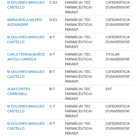
M DOLORES BARGUES
C-E2
FARMÀCIA I TEC.
CATEDRÀTIC/A
CASTELLO
FARMACÈUTICA I
D'UNIVERSITAT
PARASIT.
MARIA ADELA VALERO
D-E1
FARMÀCIA I TEC.
CATEDRÀTIC/A
ALEIXANDRE
FARMACÈUTICA I
D'UNIVERSITAT
PARASIT.
M DOLORES BARGUES
A-T
FARMÀCIA I TEC.
CATEDRÀTIC/A
CASTELLO
FARMACÈUTICA I
D'UNIVERSITAT
PARASIT.
CARLA TERESA MUÑOZ
A-T
FARMÀCIA I TEC.
TITULAR
ANTOLI-CANDELA
FARMACÈUTICA I
D'UNIVERSITAT
PARASIT.
M DOLORES BARGUES
B-T
FARMÀCIA I TEC.
CATEDRÀTIC/A
CASTELLO
FARMACÈUTICA I
D'UNIVERSITAT
PARASIT.
ALBA CORTES
B-T
FARMÀCIA I TEC.
EXT
CARBONELL
FARMACÈUTICA I
PARASIT.
M DOLORES BARGUES
C-T
FARMÀCIA I TEC.
CATEDRÀTIC/A
CASTELLO
FARMACÈUTICA I
D'UNIVERSITAT
PARASIT.
M DOLORES BARGUES
D-T
FARMÀCIA I TEC.
CATEDRÀTIC/A
CASTELLO
FARMACÈUTICA I
D'UNIVERSITAT
PARASIT.