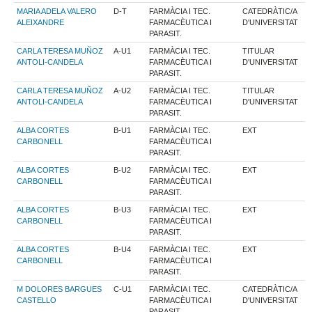
MARIA ADELA VALERO
D-T
FARMÀCIA I TEC.
CATEDRÀTIC/A
ALEIXANDRE
FARMACÈUTICA I
D'UNIVERSITAT
PARASIT.
CARLA TERESA MUÑOZ
A-U1
FARMÀCIA I TEC.
TITULAR
ANTOLI-CANDELA
FARMACÈUTICA I
D'UNIVERSITAT
PARASIT.
CARLA TERESA MUÑOZ
A-U2
FARMÀCIA I TEC.
TITULAR
ANTOLI-CANDELA
FARMACÈUTICA I
D'UNIVERSITAT
PARASIT.
ALBA CORTES
B-U1
FARMÀCIA I TEC.
EXT
CARBONELL
FARMACÈUTICA I
PARASIT.
ALBA CORTES
B-U2
FARMÀCIA I TEC.
EXT
CARBONELL
FARMACÈUTICA I
PARASIT.
ALBA CORTES
B-U3
FARMÀCIA I TEC.
EXT
CARBONELL
FARMACÈUTICA I
PARASIT.
ALBA CORTES
B-U4
FARMÀCIA I TEC.
EXT
CARBONELL
FARMACÈUTICA I
PARASIT.
M DOLORES BARGUES
C-U1
FARMÀCIA I TEC.
CATEDRÀTIC/A
CASTELLO
FARMACÈUTICA I
D'UNIVERSITAT
PARASIT.