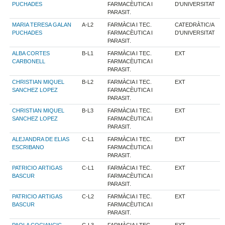
PUCHADES
FARMACÈUTICA I
D'UNIVERSITAT
PARASIT.
MARIA TERESA GALAN
A-L2
FARMÀCIA I TEC.
CATEDRÀTIC/A
PUCHADES
FARMACÈUTICA I
D'UNIVERSITAT
PARASIT.
ALBA CORTES
B-L1
FARMÀCIA I TEC.
EXT
CARBONELL
FARMACÈUTICA I
PARASIT.
CHRISTIAN MIQUEL
B-L2
FARMÀCIA I TEC.
EXT
SANCHEZ LOPEZ
FARMACÈUTICA I
PARASIT.
CHRISTIAN MIQUEL
B-L3
FARMÀCIA I TEC.
EXT
SANCHEZ LOPEZ
FARMACÈUTICA I
PARASIT.
ALEJANDRA DE ELIAS
C-L1
FARMÀCIA I TEC.
EXT
ESCRIBANO
FARMACÈUTICA I
PARASIT.
PATRICIO ARTIGAS
C-L1
FARMÀCIA I TEC.
EXT
BASCUR
FARMACÈUTICA I
PARASIT.
PATRICIO ARTIGAS
C-L2
FARMÀCIA I TEC.
EXT
BASCUR
FARMACÈUTICA I
PARASIT.