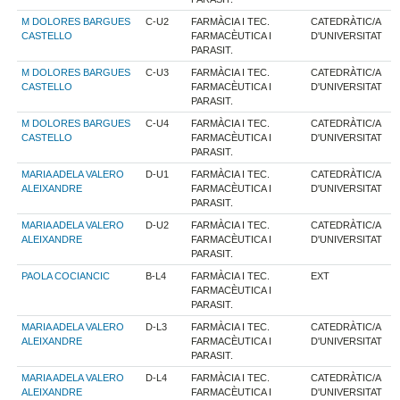
M DOLORES BARGUES
C-U2
FARMÀCIA I TEC.
CATEDRÀTIC/A
CASTELLO
FARMACÈUTICA I
D'UNIVERSITAT
PARASIT.
M DOLORES BARGUES
C-U3
FARMÀCIA I TEC.
CATEDRÀTIC/A
CASTELLO
FARMACÈUTICA I
D'UNIVERSITAT
PARASIT.
M DOLORES BARGUES
C-U4
FARMÀCIA I TEC.
CATEDRÀTIC/A
CASTELLO
FARMACÈUTICA I
D'UNIVERSITAT
PARASIT.
MARIA ADELA VALERO
D-U1
FARMÀCIA I TEC.
CATEDRÀTIC/A
ALEIXANDRE
FARMACÈUTICA I
D'UNIVERSITAT
PARASIT.
MARIA ADELA VALERO
D-U2
FARMÀCIA I TEC.
CATEDRÀTIC/A
ALEIXANDRE
FARMACÈUTICA I
D'UNIVERSITAT
PARASIT.
PAOLA COCIANCIC
B-L4
FARMÀCIA I TEC.
EXT
FARMACÈUTICA I
PARASIT.
MARIA ADELA VALERO
D-L3
FARMÀCIA I TEC.
CATEDRÀTIC/A
ALEIXANDRE
FARMACÈUTICA I
D'UNIVERSITAT
PARASIT.
MARIA ADELA VALERO
D-L4
FARMÀCIA I TEC.
CATEDRÀTIC/A
ALEIXANDRE
FARMACÈUTICA I
D'UNIVERSITAT