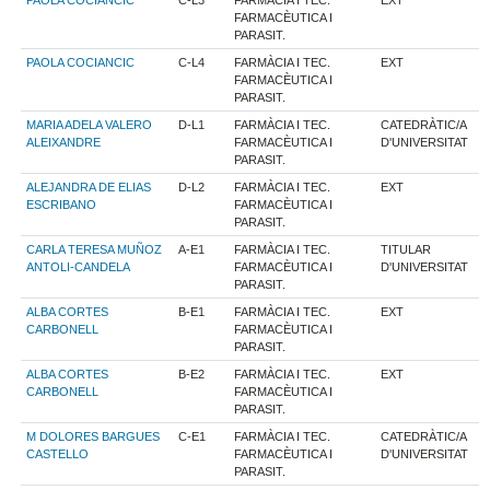
PAOLA COCIANCIC
C-L3
FARMÀCIA I TEC.
EXT
FARMACÈUTICA I
PARASIT.
PAOLA COCIANCIC
C-L4
FARMÀCIA I TEC.
EXT
FARMACÈUTICA I
PARASIT.
MARIA ADELA VALERO
D-L1
FARMÀCIA I TEC.
CATEDRÀTIC/A
ALEIXANDRE
FARMACÈUTICA I
D'UNIVERSITAT
PARASIT.
ALEJANDRA DE ELIAS
D-L2
FARMÀCIA I TEC.
EXT
ESCRIBANO
FARMACÈUTICA I
PARASIT.
CARLA TERESA MUÑOZ
A-E1
FARMÀCIA I TEC.
TITULAR
ANTOLI-CANDELA
FARMACÈUTICA I
D'UNIVERSITAT
PARASIT.
ALBA CORTES
B-E1
FARMÀCIA I TEC.
EXT
CARBONELL
FARMACÈUTICA I
PARASIT.
ALBA CORTES
B-E2
FARMÀCIA I TEC.
EXT
CARBONELL
FARMACÈUTICA I
PARASIT.
M DOLORES BARGUES
C-E1
FARMÀCIA I TEC.
CATEDRÀTIC/A
CASTELLO
FARMACÈUTICA I
D'UNIVERSITAT
PARASIT.