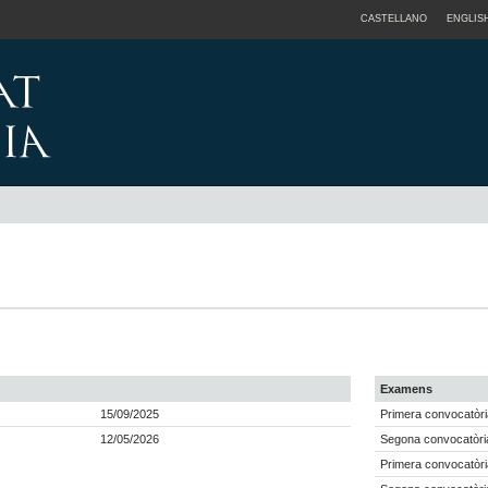
CASTELLANO
ENGLIS
Examens
15/09/2025
Primera convocatòri
12/05/2026
Segona convocatòri
Primera convocatòri