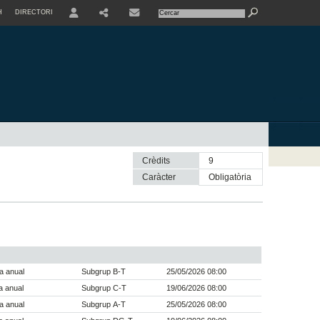
H
DIRECTORI
USER
SHARE
CONTACTE
Crèdits
9
Caràcter
obligatòria
a anual
Subgrup B-T
25/05/2026 08:00
a anual
Subgrup C-T
19/06/2026 08:00
a anual
Subgrup A-T
25/05/2026 08:00