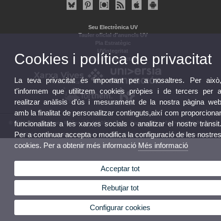
Seu Electrònica UV
Tauler oficial d'anuncis UV
Pla Estratègic
UVintegritat
Cookies i política de privacitat
Perfil de contractant
La teva privacitat és important per a nosaltres. Per això
t'informem que utilitzem cookies pròpies i de tercers per 
realitzar anàlisis d'ús i mesurament de la nostra pàgina we
amb la finalitat de personalitzar continguts,així com proporciona
funcionalitats a les xarxes socials o analitzar el nostre trànsit
© 2026 UV. - Av. Blasco Ibáñez, 13. 46010 València. Espanya. Tel. UV: (+34) 963 86 41 00
Per a continuar accepta o modifica la configuració de les nostre
Avís legal
|
Accessibilitat
|
Política privacitat
|
Cookies
|
Transparència
|
Bústia UV
cookies. Per a obtenir més informació
Més informació
Acceptar tot
Rebutjar tot
Configurar cookies