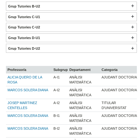
Grup Tutories B-U2
Grup Tutories C-U1
Grup Tutories C-U2
Grup Tutories D-U1
Grup Tutories D-U2
Professor/a
Subgrup
Departament
Categoria
ALICIA QUERO DE LA
A-I1
ANÀLISI
AJUDANT DOCTOR/A
ROSA
MATEMÀTICA
MARCOS SOLERA DIANA
A-I2
ANÀLISI
AJUDANT DOCTOR/A
MATEMÀTICA
JOSEP MARTINEZ
A-I2
ANÀLISI
TITULAR
CENTELLES
MATEMÀTICA
D'UNIVERSITAT
MARCOS SOLERA DIANA
B-I1
ANÀLISI
AJUDANT DOCTOR/A
MATEMÀTICA
MARCOS SOLERA DIANA
B-I2
ANÀLISI
AJUDANT DOCTOR/A
MATEMÀTICA