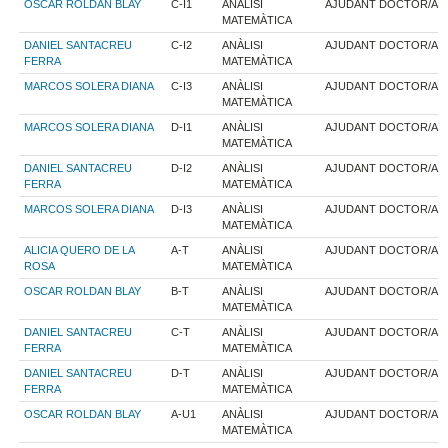
OSCAR ROLDAN BLAY
C-I1
ANÀLISI
AJUDANT DOCTOR/A
MATEMÀTICA
DANIEL SANTACREU
C-I2
ANÀLISI
AJUDANT DOCTOR/A
FERRA
MATEMÀTICA
MARCOS SOLERA DIANA
C-I3
ANÀLISI
AJUDANT DOCTOR/A
MATEMÀTICA
MARCOS SOLERA DIANA
D-I1
ANÀLISI
AJUDANT DOCTOR/A
MATEMÀTICA
DANIEL SANTACREU
D-I2
ANÀLISI
AJUDANT DOCTOR/A
FERRA
MATEMÀTICA
MARCOS SOLERA DIANA
D-I3
ANÀLISI
AJUDANT DOCTOR/A
MATEMÀTICA
ALICIA QUERO DE LA
A-T
ANÀLISI
AJUDANT DOCTOR/A
ROSA
MATEMÀTICA
OSCAR ROLDAN BLAY
B-T
ANÀLISI
AJUDANT DOCTOR/A
MATEMÀTICA
DANIEL SANTACREU
C-T
ANÀLISI
AJUDANT DOCTOR/A
FERRA
MATEMÀTICA
DANIEL SANTACREU
D-T
ANÀLISI
AJUDANT DOCTOR/A
FERRA
MATEMÀTICA
OSCAR ROLDAN BLAY
A-U1
ANÀLISI
AJUDANT DOCTOR/A
MATEMÀTICA