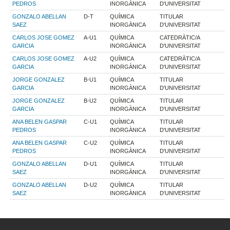
PEDROS
INORGÀNICA
D'UNIVERSITAT
GONZALO ABELLAN
D-T
QUÍMICA
TITULAR
SAEZ
INORGÀNICA
D'UNIVERSITAT
CARLOS JOSE GOMEZ
A-U1
QUÍMICA
CATEDRÀTIC/A
GARCIA
INORGÀNICA
D'UNIVERSITAT
CARLOS JOSE GOMEZ
A-U2
QUÍMICA
CATEDRÀTIC/A
GARCIA
INORGÀNICA
D'UNIVERSITAT
JORGE GONZALEZ
B-U1
QUÍMICA
TITULAR
GARCIA
INORGÀNICA
D'UNIVERSITAT
JORGE GONZALEZ
B-U2
QUÍMICA
TITULAR
GARCIA
INORGÀNICA
D'UNIVERSITAT
ANA BELEN GASPAR
C-U1
QUÍMICA
TITULAR
PEDROS
INORGÀNICA
D'UNIVERSITAT
ANA BELEN GASPAR
C-U2
QUÍMICA
TITULAR
PEDROS
INORGÀNICA
D'UNIVERSITAT
GONZALO ABELLAN
D-U1
QUÍMICA
TITULAR
SAEZ
INORGÀNICA
D'UNIVERSITAT
GONZALO ABELLAN
D-U2
QUÍMICA
TITULAR
SAEZ
INORGÀNICA
D'UNIVERSITAT