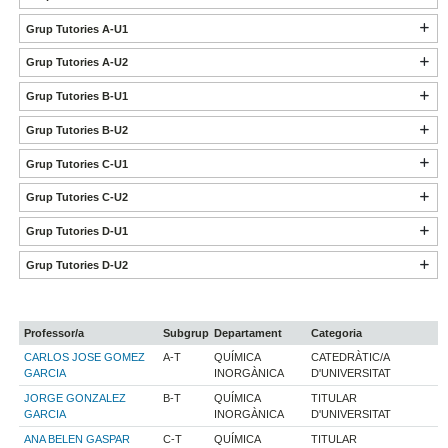
Grup Tutories A-U1
Grup Tutories A-U2
Grup Tutories B-U1
Grup Tutories B-U2
Grup Tutories C-U1
Grup Tutories C-U2
Grup Tutories D-U1
Grup Tutories D-U2
Professor/a
Subgrup
Departament
Categoria
CARLOS JOSE GOMEZ
A-T
QUÍMICA
CATEDRÀTIC/A
GARCIA
INORGÀNICA
D'UNIVERSITAT
JORGE GONZALEZ
B-T
QUÍMICA
TITULAR
GARCIA
INORGÀNICA
D'UNIVERSITAT
ANA BELEN GASPAR
C-T
QUÍMICA
TITULAR