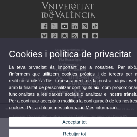
Seu Electrònica UV
Cookies i política de privacitat
Tauler oficial d'anuncis UV
Pla Estratègic
UVintegritat
La teva privacitat és important per a nosaltres. Per això
Perfil de contractant
t'informem que utilitzem cookies pròpies i de tercers per 
realitzar anàlisis d'ús i mesurament de la nostra pàgina we
amb la finalitat de personalitzar continguts,així com proporciona
funcionalitats a les xarxes socials o analitzar el nostre trànsit
Per a continuar accepta o modifica la configuració de les nostre
cookies. Per a obtenir més informació
Més informació
© 2026 UV. - Av. Blasco Ibáñez, 13. 46010 València. Espanya. Tel. UV: (+34) 963 86 41 00
Avís legal
|
Accessibilitat
|
Política privacitat
|
Cookies
|
Transparència
|
Bústia UV
Acceptar tot
Rebutjar tot