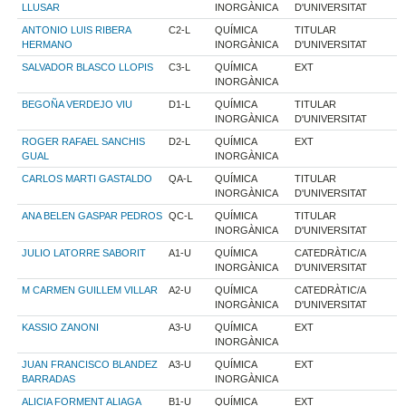
LLUSAR
INORGÀNICA
D'UNIVERSITAT
ANTONIO LUIS RIBERA
C2-L
QUÍMICA
TITULAR
HERMANO
INORGÀNICA
D'UNIVERSITAT
SALVADOR BLASCO LLOPIS
C3-L
QUÍMICA
EXT
INORGÀNICA
BEGOÑA VERDEJO VIU
D1-L
QUÍMICA
TITULAR
INORGÀNICA
D'UNIVERSITAT
ROGER RAFAEL SANCHIS
D2-L
QUÍMICA
EXT
GUAL
INORGÀNICA
CARLOS MARTI GASTALDO
QA-L
QUÍMICA
TITULAR
INORGÀNICA
D'UNIVERSITAT
ANA BELEN GASPAR PEDROS
QC-L
QUÍMICA
TITULAR
INORGÀNICA
D'UNIVERSITAT
JULIO LATORRE SABORIT
A1-U
QUÍMICA
CATEDRÀTIC/A
INORGÀNICA
D'UNIVERSITAT
M CARMEN GUILLEM VILLAR
A2-U
QUÍMICA
CATEDRÀTIC/A
INORGÀNICA
D'UNIVERSITAT
KASSIO ZANONI
A3-U
QUÍMICA
EXT
INORGÀNICA
JUAN FRANCISCO BLANDEZ
A3-U
QUÍMICA
EXT
BARRADAS
INORGÀNICA
ALICIA FORMENT ALIAGA
B1-U
QUÍMICA
EXT