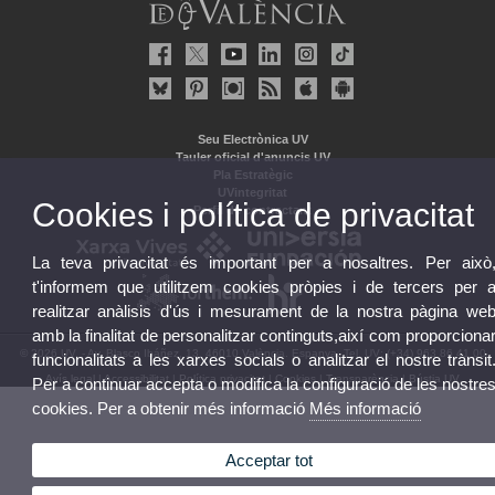
Seu Electrònica UV
Tauler oficial d'anuncis UV
Pla Estratègic
UVintegritat
Cookies i política de privacitat
Perfil de contractant
La teva privacitat és important per a nosaltres. Per això
t'informem que utilitzem cookies pròpies i de tercers per 
realitzar anàlisis d'ús i mesurament de la nostra pàgina we
amb la finalitat de personalitzar continguts,així com proporciona
© 2026 UV. - Av. Blasco Ibáñez, 13. 46010 València. Espanya. Tel. UV: (+34) 963 86 41 00
funcionalitats a les xarxes socials o analitzar el nostre trànsit
Avís legal
|
Accessibilitat
|
Política privacitat
|
Cookies
|
Transparència
|
Bústia UV
Per a continuar accepta o modifica la configuració de les nostre
cookies. Per a obtenir més informació
Més informació
Acceptar tot