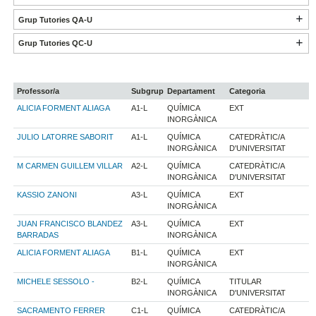
Grup Tutories QA-U
Grup Tutories QC-U
Professor/a
Subgrup
Departament
Categoria
ALICIA FORMENT ALIAGA
A1-L
QUÍMICA
EXT
INORGÀNICA
JULIO LATORRE SABORIT
A1-L
QUÍMICA
CATEDRÀTIC/A
INORGÀNICA
D'UNIVERSITAT
M CARMEN GUILLEM VILLAR
A2-L
QUÍMICA
CATEDRÀTIC/A
INORGÀNICA
D'UNIVERSITAT
KASSIO ZANONI
A3-L
QUÍMICA
EXT
INORGÀNICA
JUAN FRANCISCO BLANDEZ
A3-L
QUÍMICA
EXT
BARRADAS
INORGÀNICA
ALICIA FORMENT ALIAGA
B1-L
QUÍMICA
EXT
INORGÀNICA
MICHELE SESSOLO -
B2-L
QUÍMICA
TITULAR
INORGÀNICA
D'UNIVERSITAT
SACRAMENTO FERRER
C1-L
QUÍMICA
CATEDRÀTIC/A