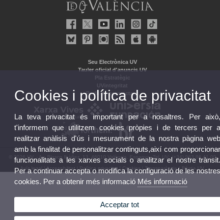
Seu Electrònica UV
Tauler oficial d'anuncis UV
Pla Estratègic
UVintegritat
Cookies i política de privacitat
Perfil de contractant
La teva privacitat és important per a nosaltres. Per això
t'informem que utilitzem cookies pròpies i de tercers per 
realitzar anàlisis d'ús i mesurament de la nostra pàgina we
amb la finalitat de personalitzar continguts,així com proporciona
© 2026 UV. - Av. Blasco Ibáñez, 13. 46010 València. Espanya. Tel. UV: (+34) 963 86 41 00
funcionalitats a les xarxes socials o analitzar el nostre trànsit
Avís legal
|
Accessibilitat
|
Política privacitat
|
Cookies
|
Transparència
|
Bústia UV
Per a continuar accepta o modifica la configuració de les nostre
cookies. Per a obtenir més informació
Més informació
Acceptar tot