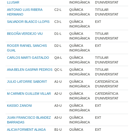
LLUSAR
INORGÀNICA
D'UNIVERSITAT
ANTONIO LUIS RIBERA
C2-L
QUÍMICA
TITULAR
HERMANO
INORGÀNICA
D'UNIVERSITAT
SALVADOR BLASCO LLOPIS
C3-L
QUÍMICA
EXT
INORGÀNICA
BEGOÑA VERDEJO VIU
D1-L
QUÍMICA
TITULAR
INORGÀNICA
D'UNIVERSITAT
ROGER RAFAEL SANCHIS
D2-L
QUÍMICA
EXT
GUAL
INORGÀNICA
CARLOS MARTI GASTALDO
QA-L
QUÍMICA
TITULAR
INORGÀNICA
D'UNIVERSITAT
ANA BELEN GASPAR PEDROS
QC-L
QUÍMICA
TITULAR
INORGÀNICA
D'UNIVERSITAT
JULIO LATORRE SABORIT
A1-U
QUÍMICA
CATEDRÀTIC/A
INORGÀNICA
D'UNIVERSITAT
M CARMEN GUILLEM VILLAR
A2-U
QUÍMICA
CATEDRÀTIC/A
INORGÀNICA
D'UNIVERSITAT
KASSIO ZANONI
A3-U
QUÍMICA
EXT
INORGÀNICA
JUAN FRANCISCO BLANDEZ
A3-U
QUÍMICA
EXT
BARRADAS
INORGÀNICA
ALICIA FORMENT ALIAGA
B1-U
QUÍMICA
EXT