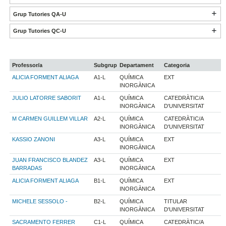
Grup Tutories QA-U
Grup Tutories QC-U
Professor/a
Subgrup
Departament
Categoria
ALICIA FORMENT ALIAGA
A1-L
QUÍMICA
EXT
INORGÀNICA
JULIO LATORRE SABORIT
A1-L
QUÍMICA
CATEDRÀTIC/A
INORGÀNICA
D'UNIVERSITAT
M CARMEN GUILLEM VILLAR
A2-L
QUÍMICA
CATEDRÀTIC/A
INORGÀNICA
D'UNIVERSITAT
KASSIO ZANONI
A3-L
QUÍMICA
EXT
INORGÀNICA
JUAN FRANCISCO BLANDEZ
A3-L
QUÍMICA
EXT
BARRADAS
INORGÀNICA
ALICIA FORMENT ALIAGA
B1-L
QUÍMICA
EXT
INORGÀNICA
MICHELE SESSOLO -
B2-L
QUÍMICA
TITULAR
INORGÀNICA
D'UNIVERSITAT
SACRAMENTO FERRER
C1-L
QUÍMICA
CATEDRÀTIC/A