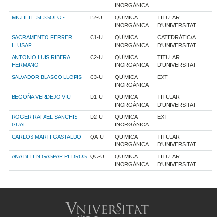
INORGÀNICA
MICHELE SESSOLO -
B2-U
QUÍMICA
TITULAR
INORGÀNICA
D'UNIVERSITAT
SACRAMENTO FERRER
C1-U
QUÍMICA
CATEDRÀTIC/A
LLUSAR
INORGÀNICA
D'UNIVERSITAT
ANTONIO LUIS RIBERA
C2-U
QUÍMICA
TITULAR
HERMANO
INORGÀNICA
D'UNIVERSITAT
SALVADOR BLASCO LLOPIS
C3-U
QUÍMICA
EXT
INORGÀNICA
BEGOÑA VERDEJO VIU
D1-U
QUÍMICA
TITULAR
INORGÀNICA
D'UNIVERSITAT
ROGER RAFAEL SANCHIS
D2-U
QUÍMICA
EXT
GUAL
INORGÀNICA
CARLOS MARTI GASTALDO
QA-U
QUÍMICA
TITULAR
INORGÀNICA
D'UNIVERSITAT
ANA BELEN GASPAR PEDROS
QC-U
QUÍMICA
TITULAR
INORGÀNICA
D'UNIVERSITAT