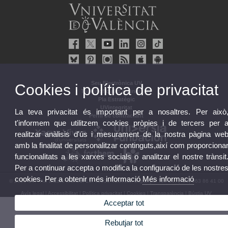
Seu Electrònica UV
Cookies i política de privacitat
Tauler oficial d'anuncis UV
Pla Estratègic
UVintegritat
La teva privacitat és important per a nosaltres. Per això
Perfil de contractant
t'informem que utilitzem cookies pròpies i de tercers per 
realitzar anàlisis d'ús i mesurament de la nostra pàgina we
amb la finalitat de personalitzar continguts,així com proporciona
funcionalitats a les xarxes socials o analitzar el nostre trànsit
Per a continuar accepta o modifica la configuració de les nostre
cookies. Per a obtenir més informació
Més informació
© 2026 UV. - Av. Blasco Ibáñez, 13. 46010 València. Espanya. Tel. UV: (+34) 963 86 41 00
Avís legal
|
Accessibilitat
|
Política privacitat
|
Cookies
|
Transparència
|
Bústia UV
Acceptar tot
Rebutjar tot