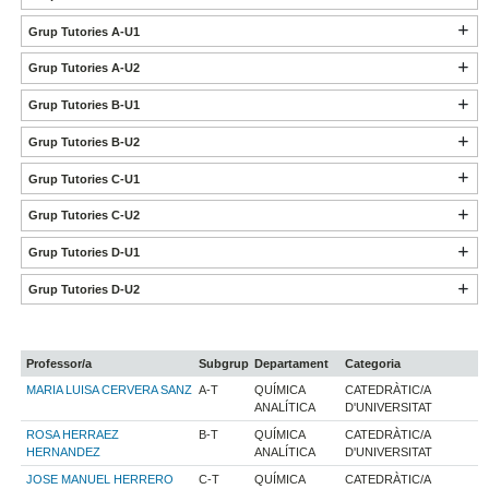
Grup Tutories A-U1
Grup Tutories A-U2
Grup Tutories B-U1
Grup Tutories B-U2
Grup Tutories C-U1
Grup Tutories C-U2
Grup Tutories D-U1
Grup Tutories D-U2
Professor/a
Subgrup
Departament
Categoria
MARIA LUISA CERVERA SANZ
A-T
QUÍMICA
CATEDRÀTIC/A
ANALÍTICA
D'UNIVERSITAT
ROSA HERRAEZ
B-T
QUÍMICA
CATEDRÀTIC/A
HERNANDEZ
ANALÍTICA
D'UNIVERSITAT
JOSE MANUEL HERRERO
C-T
QUÍMICA
CATEDRÀTIC/A