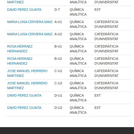
MARTINEZ
ANALÍTICA
D'UNIVERSITAT
DAVID PEREZ GUAITA
D-T
QUÍMICA
EXT
ANALÍTICA
MARIA LUISA CERVERA SANZ
A-U1
QUÍMICA
CATEDRÀTIC/A
ANALÍTICA
D'UNIVERSITAT
MARIA LUISA CERVERA SANZ
A-U2
QUÍMICA
CATEDRÀTIC/A
ANALÍTICA
D'UNIVERSITAT
ROSA HERRAEZ
B-U1
QUÍMICA
CATEDRÀTIC/A
HERNANDEZ
ANALÍTICA
D'UNIVERSITAT
ROSA HERRAEZ
B-U2
QUÍMICA
CATEDRÀTIC/A
HERNANDEZ
ANALÍTICA
D'UNIVERSITAT
JOSE MANUEL HERRERO
C-U1
QUÍMICA
CATEDRÀTIC/A
MARTINEZ
ANALÍTICA
D'UNIVERSITAT
JOSE MANUEL HERRERO
C-U2
QUÍMICA
CATEDRÀTIC/A
MARTINEZ
ANALÍTICA
D'UNIVERSITAT
DAVID PEREZ GUAITA
D-U1
QUÍMICA
EXT
ANALÍTICA
DAVID PEREZ GUAITA
D-U2
QUÍMICA
EXT
ANALÍTICA