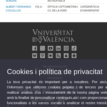
SENDRA
ASTROFÍSICA
ALBERT FERRANDO
FQ-U
ÒPTICA I OPTOMETRIA I
CATEDRÀTIC/A
COGOLLOS
CC DE LA VISIÓ
D'UNIVERSITAT
Seu Electrònica UV
Cookies i política de privacitat
Tauler oficial d'anuncis UV
Pla Estratègic
UVintegritat
La teva privacitat és important per a nosaltres. Per això
Perfil de contractant
t'informem que utilitzem cookies pròpies i de tercers per 
realitzar anàlisis d'ús i mesurament de la nostra pàgina we
amb la finalitat de personalitzar continguts,així com proporciona
funcionalitats a les xarxes socials o analitzar el nostre trànsit