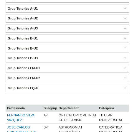
Grup Tutories A-U1
Grup Tutories A-U2
Grup Tutories A-U3
Grup Tutories B-U1
Grup Tutories B-U2
Grup Tutories B-U3
Grup Tutories FM-U1
Grup Tutories FM-U2
Grup Tutories FQ-U
Professor/a
Subgrup
Departament
Categoria
FERNANDO SILVA
A-T
ÒPTICA I OPTOMETRIA I
TITULAR
VAZQUEZ
CC DE LA VISIÓ
D'UNIVERSITAT
JOSE CARLOS
B-T
ASTRONOMIA I
CATEDRÀTIC/A
GUIRADO PUERTA
ASTROFÍSICA
D'UNIVERSITAT