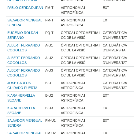
PABLO CERDA DURAN
FM-T
ASTRONOMIA I
EXT
ASTROFÍSICA
SALVADOR MENGUAL
FM-T
ASTRONOMIA I
EXT
SENDRA
ASTROFÍSICA
EUGENIO ROLDAN
FQ-T
ÒPTICA I OPTOMETRIA I
CATEDRÀTIC/A
SERRANO
CC DE LA VISIÓ
D'UNIVERSITAT
ALBERT FERRANDO
A-U1
ÒPTICA I OPTOMETRIA I
CATEDRÀTIC/A
COGOLLOS
CC DE LA VISIÓ
D'UNIVERSITAT
ALBERT FERRANDO
A-U2
ÒPTICA I OPTOMETRIA I
CATEDRÀTIC/A
COGOLLOS
CC DE LA VISIÓ
D'UNIVERSITAT
ALBERT FERRANDO
A-U3
ÒPTICA I OPTOMETRIA I
CATEDRÀTIC/A
COGOLLOS
CC DE LA VISIÓ
D'UNIVERSITAT
JOSE CARLOS
B-U1
ASTRONOMIA I
CATEDRÀTIC/A
GUIRADO PUERTA
ASTROFÍSICA
D'UNIVERSITAT
KIARA HERVELLA
B-U2
ASTRONOMIA I
EXT
SEOANE
ASTROFÍSICA
KIARA HERVELLA
B-U3
ASTRONOMIA I
EXT
SEOANE
ASTROFÍSICA
SALVADOR MENGUAL
FM-U1
ASTRONOMIA I
EXT
SENDRA
ASTROFÍSICA
SALVADOR MENGUAL
FM-U2
ASTRONOMIA I
EXT