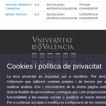
ANTONIO BENEDITO
G-X
SOCIOLOGIA I
TITULAR
CASANOVA
ANTROPOLOGIA SOCIAL
D'UNIVERSITAT
BENNO HERZOG
G-X
SOCIOLOGIA I
CATEDRÀTIC/A
ANTROPOLOGIA SOCIAL
D'UNIVERSITAT
Cookies i política de privacitat
Seu Electrònica UV
La teva privacitat és important per a nosaltres. Per això
Tauler oficial d'anuncis UV
t'informem que utilitzem cookies pròpies i de tercers per 
Pla Estratègic
UVintegritat
realitzar anàlisis d'ús i mesurament de la nostra pàgina we
Perfil de contractant
amb la finalitat de personalitzar continguts,així com proporciona
funcionalitats a les xarxes socials o analitzar el nostre trànsit
Per a continuar accepta o modifica la configuració de les nostre