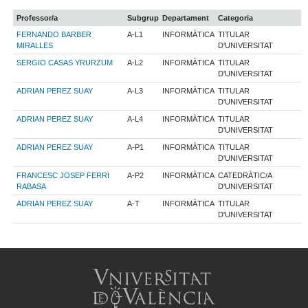
Professor/a
Subgrup
Departament
Categoria
FERNANDO BARBER
A-L1
INFORMÀTICA
TITULAR
MIRALLES
D'UNIVERSITAT
SERGIO CASAS YRURZUM
A-L2
INFORMÀTICA
TITULAR
D'UNIVERSITAT
ADRIAN PEREZ SUAY
A-L3
INFORMÀTICA
TITULAR
D'UNIVERSITAT
ADRIAN PEREZ SUAY
A-L4
INFORMÀTICA
TITULAR
D'UNIVERSITAT
ADRIAN PEREZ SUAY
A-P1
INFORMÀTICA
TITULAR
D'UNIVERSITAT
FRANCESC JOSEP FERRI
A-P2
INFORMÀTICA
CATEDRÀTIC/A
RABASA
D'UNIVERSITAT
ADRIAN PEREZ SUAY
A-T
INFORMÀTICA
TITULAR
D'UNIVERSITAT