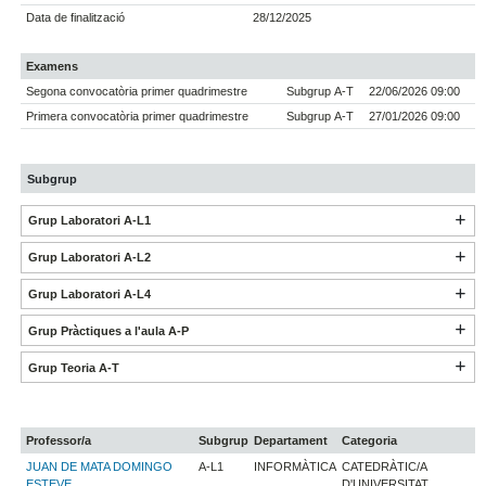
Data de finalització
28/12/2025
Examens
Segona convocatòria primer quadrimestre
Subgrup A-T
22/06/2026 09:00
Primera convocatòria primer quadrimestre
Subgrup A-T
27/01/2026 09:00
Subgrup
Grup Laboratori A-L1
Grup Laboratori A-L2
Grup Laboratori A-L4
Grup Pràctiques a l'aula A-P
Grup Teoria A-T
Professor/a
Subgrup
Departament
Categoria
JUAN DE MATA DOMINGO
A-L1
INFORMÀTICA
CATEDRÀTIC/A
ESTEVE
D'UNIVERSITAT