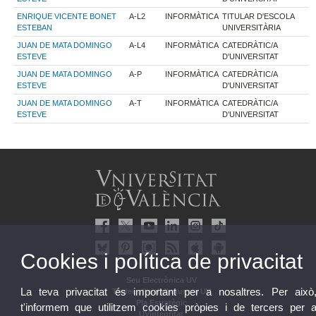
ENRIQUE VICENTE BONET
A-L2
INFORMÀTICA
TITULAR D'ESCOLA
ESTEBAN
UNIVERSITÀRIA
JUAN DE MATA DOMINGO
A-L4
INFORMÀTICA
CATEDRÀTIC/A
ESTEVE
D'UNIVERSITAT
JUAN DE MATA DOMINGO
A-P
INFORMÀTICA
CATEDRÀTIC/A
ESTEVE
D'UNIVERSITAT
JUAN DE MATA DOMINGO
A-T
INFORMÀTICA
CATEDRÀTIC/A
ESTEVE
D'UNIVERSITAT
Cookies i política de privacitat
Seu Electrònica UV
La teva privacitat és important per a nosaltres. Per això
Tauler oficial d'anuncis UV
Pla Estratègic
t'informem que utilitzem cookies pròpies i de tercers per 
UVintegritat