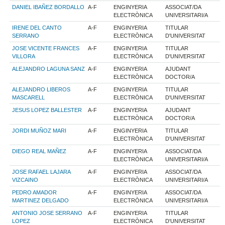
DANIEL IBAÑEZ BORDALLO
A-F
ENGINYERIA
ASSOCIAT/DA
ELECTRÒNICA
UNIVERSITARI/A
IRENE DEL CANTO
A-F
ENGINYERIA
TITULAR
SERRANO
ELECTRÒNICA
D'UNIVERSITAT
JOSE VICENTE FRANCES
A-F
ENGINYERIA
TITULAR
VILLORA
ELECTRÒNICA
D'UNIVERSITAT
ALEJANDRO LAGUNA SANZ
A-F
ENGINYERIA
AJUDANT
ELECTRÒNICA
DOCTOR/A
ALEJANDRO LIBEROS
A-F
ENGINYERIA
TITULAR
MASCARELL
ELECTRÒNICA
D'UNIVERSITAT
JESUS LOPEZ BALLESTER
A-F
ENGINYERIA
AJUDANT
ELECTRÒNICA
DOCTOR/A
JORDI MUÑOZ MARI
A-F
ENGINYERIA
TITULAR
ELECTRÒNICA
D'UNIVERSITAT
DIEGO REAL MAÑEZ
A-F
ENGINYERIA
ASSOCIAT/DA
ELECTRÒNICA
UNIVERSITARI/A
JOSE RAFAEL LAJARA
A-F
ENGINYERIA
ASSOCIAT/DA
VIZCAINO
ELECTRÒNICA
UNIVERSITARI/A
PEDRO AMADOR
A-F
ENGINYERIA
ASSOCIAT/DA
MARTINEZ DELGADO
ELECTRÒNICA
UNIVERSITARI/A
ANTONIO JOSE SERRANO
A-F
ENGINYERIA
TITULAR
LOPEZ
ELECTRÒNICA
D'UNIVERSITAT