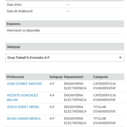
Data d'inici
---
Data de finalització
---
Examens
Informació no disponible
Subgrup
Grup Treball fi d'estudis A-F
Professor/a
Subgrup
Departament
Categoria
JUAN GOMEZ SANCHIS
A-F
ENGINYERIA
CATEDRÀTIC/A
ELECTRÒNICA
D'UNIVERSITAT
VICENTE GONZALEZ
A-F
ENGINYERIA
CATEDRÀTIC/A
MILLAN
ELECTRÒNICA
D'UNIVERSITAT
JESUS SORET MEDEL
A-F
ENGINYERIA
TITULAR
ELECTRÒNICA
D'UNIVERSITAT
SILVIA CASANS BERGA
A-F
ENGINYERIA
TITULAR
ELECTRÒNICA
D'UNIVERSITAT