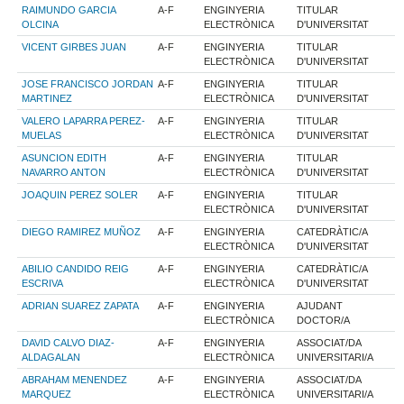
RAIMUNDO GARCIA
A-F
ENGINYERIA
TITULAR
OLCINA
ELECTRÒNICA
D'UNIVERSITAT
VICENT GIRBES JUAN
A-F
ENGINYERIA
TITULAR
ELECTRÒNICA
D'UNIVERSITAT
JOSE FRANCISCO JORDAN
A-F
ENGINYERIA
TITULAR
MARTINEZ
ELECTRÒNICA
D'UNIVERSITAT
VALERO LAPARRA PEREZ-
A-F
ENGINYERIA
TITULAR
MUELAS
ELECTRÒNICA
D'UNIVERSITAT
ASUNCION EDITH
A-F
ENGINYERIA
TITULAR
NAVARRO ANTON
ELECTRÒNICA
D'UNIVERSITAT
JOAQUIN PEREZ SOLER
A-F
ENGINYERIA
TITULAR
ELECTRÒNICA
D'UNIVERSITAT
DIEGO RAMIREZ MUÑOZ
A-F
ENGINYERIA
CATEDRÀTIC/A
ELECTRÒNICA
D'UNIVERSITAT
ABILIO CANDIDO REIG
A-F
ENGINYERIA
CATEDRÀTIC/A
ESCRIVA
ELECTRÒNICA
D'UNIVERSITAT
ADRIAN SUAREZ ZAPATA
A-F
ENGINYERIA
AJUDANT
ELECTRÒNICA
DOCTOR/A
DAVID CALVO DIAZ-
A-F
ENGINYERIA
ASSOCIAT/DA
ALDAGALAN
ELECTRÒNICA
UNIVERSITARI/A
ABRAHAM MENENDEZ
A-F
ENGINYERIA
ASSOCIAT/DA
MARQUEZ
ELECTRÒNICA
UNIVERSITARI/A