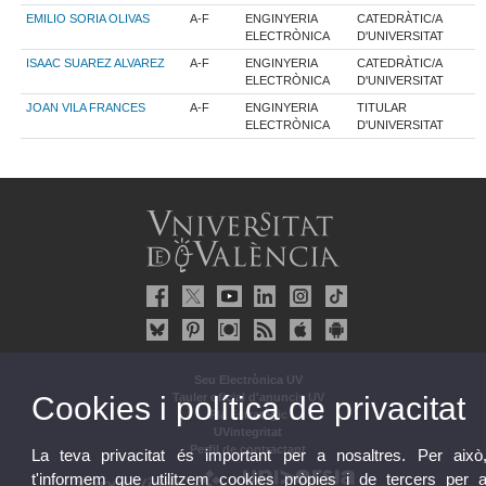
EMILIO SORIA OLIVAS
A-F
ENGINYERIA
CATEDRÀTIC/A
ELECTRÒNICA
D'UNIVERSITAT
ISAAC SUAREZ ALVAREZ
A-F
ENGINYERIA
CATEDRÀTIC/A
ELECTRÒNICA
D'UNIVERSITAT
JOAN VILA FRANCES
A-F
ENGINYERIA
TITULAR
ELECTRÒNICA
D'UNIVERSITAT
Seu Electrònica UV
Cookies i política de privacitat
Tauler oficial d'anuncis UV
Pla Estratègic
UVintegritat
Perfil de contractant
La teva privacitat és important per a nosaltres. Per això
t'informem que utilitzem cookies pròpies i de tercers per 